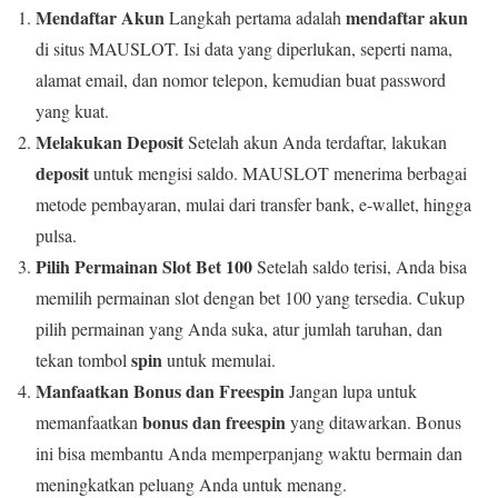
Mendaftar Akun
mendaftar akun
Langkah pertama adalah
di situs MAUSLOT. Isi data yang diperlukan, seperti nama,
alamat email, dan nomor telepon, kemudian buat password
yang kuat.
Melakukan Deposit
Setelah akun Anda terdaftar, lakukan
deposit
untuk mengisi saldo. MAUSLOT menerima berbagai
metode pembayaran, mulai dari transfer bank, e-wallet, hingga
pulsa.
Pilih Permainan Slot Bet 100
Setelah saldo terisi, Anda bisa
memilih permainan slot dengan bet 100 yang tersedia. Cukup
pilih permainan yang Anda suka, atur jumlah taruhan, dan
spin
tekan tombol
untuk memulai.
Manfaatkan Bonus dan Freespin
Jangan lupa untuk
bonus dan freespin
memanfaatkan
yang ditawarkan. Bonus
ini bisa membantu Anda memperpanjang waktu bermain dan
meningkatkan peluang Anda untuk menang.