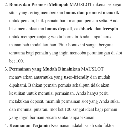
Bonus dan Promosi Melimpah
MAUSLOT dikenal sebagai
bonus dan promosi menarik
situs yang sering memberikan
untuk pemain, baik pemain baru maupun pemain setia. Anda
bonus deposit
cashback
freespin
bisa memanfaatkan
,
, dan
untuk memperpanjang waktu bermain Anda tanpa harus
menambah modal taruhan. Fitur bonus ini sangat berguna
terutama bagi pemain yang ingin mencoba peruntungan di slot
bet 100.
Permainan yang Mudah Dimainkan
MAUSLOT
user-friendly
menawarkan antarmuka yang
dan mudah
dipahami. Bahkan pemain pemula sekalipun tidak akan
kesulitan untuk memulai permainan. Anda hanya perlu
melakukan deposit, memilih permainan slot yang Anda suka,
dan memulai putaran. Slot bet 100 sangat ideal bagi pemain
yang ingin bermain secara santai tanpa tekanan.
Keamanan Terjamin
Keamanan adalah salah satu faktor