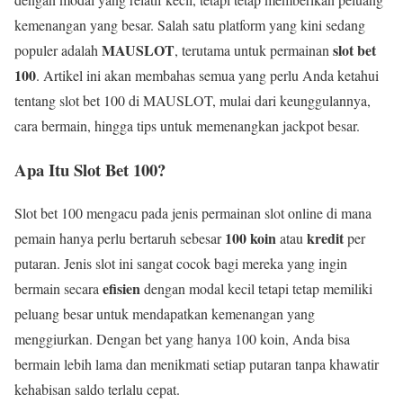
kemenangan yang besar. Salah satu platform yang kini sedang
MAUSLOT
slot bet
populer adalah
, terutama untuk permainan
100
. Artikel ini akan membahas semua yang perlu Anda ketahui
tentang slot bet 100 di MAUSLOT, mulai dari keunggulannya,
cara bermain, hingga tips untuk memenangkan jackpot besar.
Apa Itu Slot Bet 100?
Slot bet 100 mengacu pada jenis permainan slot online di mana
100 koin
kredit
pemain hanya perlu bertaruh sebesar
atau
per
putaran. Jenis slot ini sangat cocok bagi mereka yang ingin
efisien
bermain secara
dengan modal kecil tetapi tetap memiliki
peluang besar untuk mendapatkan kemenangan yang
menggiurkan. Dengan bet yang hanya 100 koin, Anda bisa
bermain lebih lama dan menikmati setiap putaran tanpa khawatir
kehabisan saldo terlalu cepat.