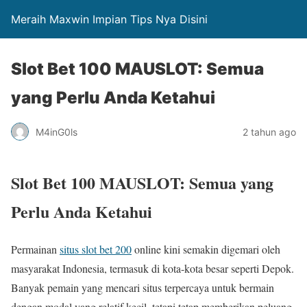
Meraih Maxwin Impian Tips Nya Disini
Slot Bet 100 MAUSLOT: Semua
yang Perlu Anda Ketahui
M4inG0ls
2 tahun ago
Slot Bet 100 MAUSLOT: Semua yang
Perlu Anda Ketahui
Permainan
situs slot bet 200
online kini semakin digemari oleh
masyarakat Indonesia, termasuk di kota-kota besar seperti Depok.
Banyak pemain yang mencari situs terpercaya untuk bermain
dengan modal yang relatif kecil, tetapi tetap memberikan peluang