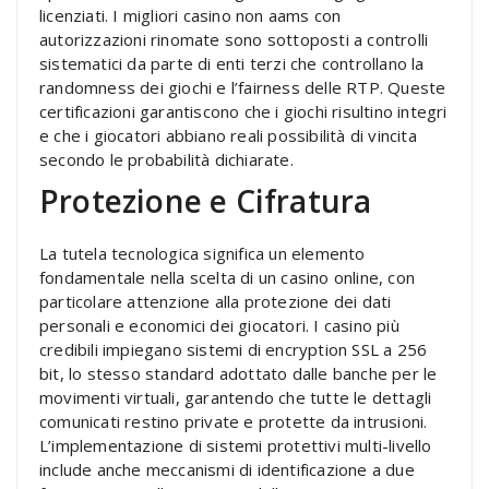
licenziati. I migliori casino non aams con
autorizzazioni rinomate sono sottoposti a controlli
sistematici da parte di enti terzi che controllano la
randomness dei giochi e l’fairness delle RTP. Queste
certificazioni garantiscono che i giochi risultino integri
e che i giocatori abbiano reali possibilità di vincita
secondo le probabilità dichiarate.
Protezione e Cifratura
La tutela tecnologica significa un elemento
fondamentale nella scelta di un casino online, con
particolare attenzione alla protezione dei dati
personali e economici dei giocatori. I casino più
credibili impiegano sistemi di encryption SSL a 256
bit, lo stesso standard adottato dalle banche per le
movimenti virtuali, garantendo che tutte le dettagli
comunicati restino private e protette da intrusioni.
L’implementazione di sistemi protettivi multi-livello
include anche meccanismi di identificazione a due