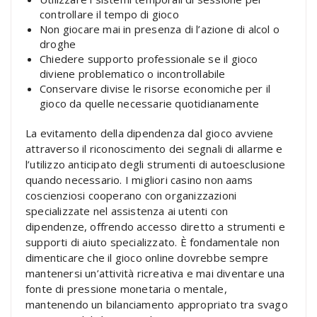
controllare il tempo di gioco
Non giocare mai in presenza di l’azione di alcol o
droghe
Chiedere supporto professionale se il gioco
diviene problematico o incontrollabile
Conservare divise le risorse economiche per il
gioco da quelle necessarie quotidianamente
La evitamento della dipendenza dal gioco avviene
attraverso il riconoscimento dei segnali di allarme e
l’utilizzo anticipato degli strumenti di autoesclusione
quando necessario. I migliori casino non aams
coscienziosi cooperano con organizzazioni
specializzate nel assistenza ai utenti con
dipendenze, offrendo accesso diretto a strumenti e
supporti di aiuto specializzato. È fondamentale non
dimenticare che il gioco online dovrebbe sempre
mantenersi un’attività ricreativa e mai diventare una
fonte di pressione monetaria o mentale,
mantenendo un bilanciamento appropriato tra svago