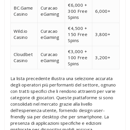
€6,000 +
BC.Game
Curacao
300 Free
6,000+
Casino
eGaming
Spins
€4,500 +
Wild.io
Curacao
150 Free
3,800+
Casino
eGaming
Spins
€3,000 +
Cloudbet
Curacao
100 Free
3,200+
Casino
eGaming
Spins
La lista precedente illustra una selezione accurata
degli operatori più performanti del settore, ognuno
con tratti specifici che li rendono attraenti per varie
categorie di giocatori. Queste piattaforme si sono
consolidati nel mercato grazie alla livello
dell’esperienza utente, fornendo design user-
friendly sia per desktop che per smartphone. La
presenza di applicazioni specifiche e edizioni
migliorate per dispositivi mobili assicura