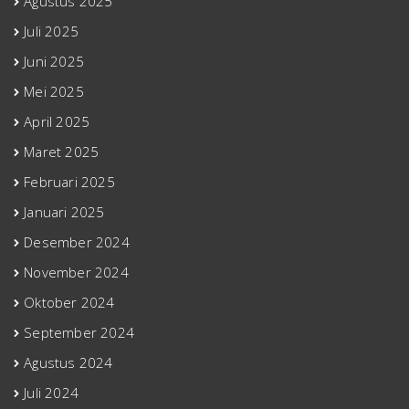
Agustus 2025
Juli 2025
Juni 2025
Mei 2025
April 2025
Maret 2025
Februari 2025
Januari 2025
Desember 2024
November 2024
Oktober 2024
September 2024
Agustus 2024
Juli 2024