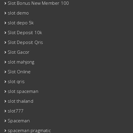
Slot Bonus New Member 100
slot demo
slot depo 5k
Slot Deposit 10k
Slot Deposit Qris
Slot Gacor
slot mahjong
Slot Online
slot qris
slot spaceman
slot thailand
slot777
Spaceman
spaceman pragmatic