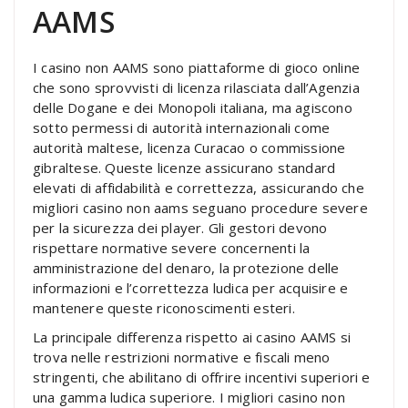
AAMS
I casino non AAMS sono piattaforme di gioco online
che sono sprovvisti di licenza rilasciata dall’Agenzia
delle Dogane e dei Monopoli italiana, ma agiscono
sotto permessi di autorità internazionali come
autorità maltese, licenza Curacao o commissione
gibraltese. Queste licenze assicurano standard
elevati di affidabilità e correttezza, assicurando che
migliori casino non aams seguano procedure severe
per la sicurezza dei player. Gli gestori devono
rispettare normative severe concernenti la
amministrazione del denaro, la protezione delle
informazioni e l’correttezza ludica per acquisire e
mantenere queste riconoscimenti esteri.
La principale differenza rispetto ai casino AAMS si
trova nelle restrizioni normative e fiscali meno
stringenti, che abilitano di offrire incentivi superiori e
una gamma ludica superiore. I migliori casino non