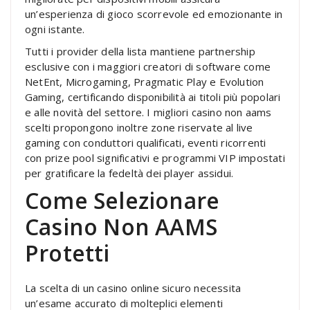
un’esperienza di gioco scorrevole ed emozionante in
ogni istante.
Tutti i provider della lista mantiene partnership
esclusive con i maggiori creatori di software come
NetEnt, Microgaming, Pragmatic Play e Evolution
Gaming, certificando disponibilità ai titoli più popolari
e alle novità del settore. I migliori casino non aams
scelti propongono inoltre zone riservate al live
gaming con conduttori qualificati, eventi ricorrenti
con prize pool significativi e programmi VIP impostati
per gratificare la fedeltà dei player assidui.
Come Selezionare
Casino Non AAMS
Protetti
La scelta di un casino online sicuro necessita
un’esame accurato di molteplici elementi