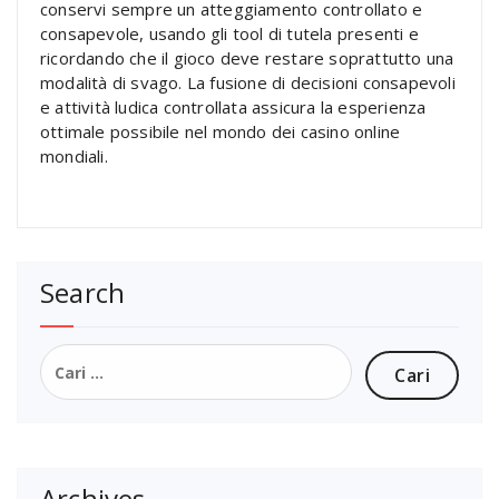
conservi sempre un atteggiamento controllato e
consapevole, usando gli tool di tutela presenti e
ricordando che il gioco deve restare soprattutto una
modalità di svago. La fusione di decisioni consapevoli
e attività ludica controllata assicura la esperienza
ottimale possibile nel mondo dei casino online
mondiali.
Search
Cari
untuk:
Archives