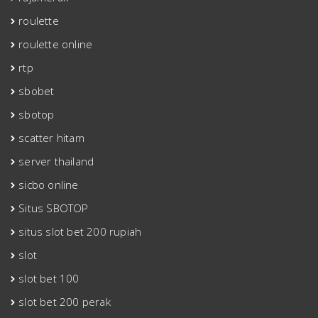
roulette
roulette online
rtp
sbobet
sbotop
scatter hitam
server thailand
sicbo online
Situs SBOTOP
situs slot bet 200 rupiah
slot
slot bet 100
slot bet 200 perak