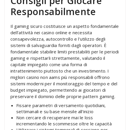
Consigli per Giocare
Responsabilmente
Il gaming sicuro costituisce un aspetto fondamentale
dell’attività nei casino online e necessita
consapevolezza, autocontrollo e l’utilizzo degli
sistemi di salvaguardia forniti dagli operatori. È
fondamentale stabilire limiti prestabiliti per le periodi
gaming e rispettarli strettamente, valutando il
capitale impiegato come una forma di
intrattenimento piuttosto che un investimento. I
migliori casino non aams più responsabili offrono
sistemi moderni per il monitoraggio del tempo e del
budget impiegato, permettendo ai giocatori di
preservare il dominio delle proprie pattern gaming.
Fissare parametri di versamento quotidiani,
settimanali e su base mensile all’inizio
Non cercare di recuperare mai le loss
incrementando le scommesse oltre le capacità
Utilizzare i sistemi temporali di sessione per