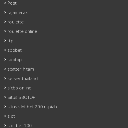
Post
rajamerak
roulette
roulette online
rtp
sbobet
sbotop
scatter hitam
server thailand
sicbo online
Situs SBOTOP
situs slot bet 200 rupiah
slot
slot bet 100