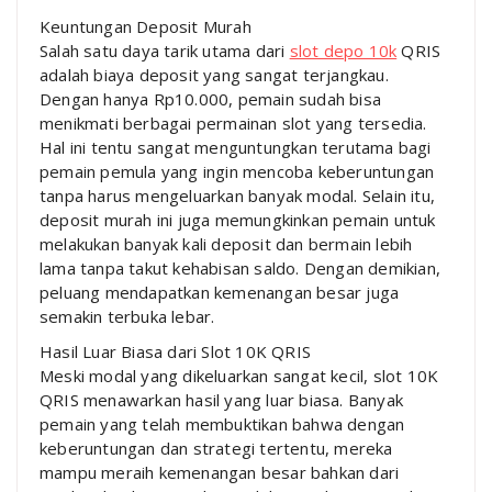
Keuntungan Deposit Murah
Salah satu daya tarik utama dari
slot depo 10k
QRIS
adalah biaya deposit yang sangat terjangkau.
Dengan hanya Rp10.000, pemain sudah bisa
menikmati berbagai permainan slot yang tersedia.
Hal ini tentu sangat menguntungkan terutama bagi
pemain pemula yang ingin mencoba keberuntungan
tanpa harus mengeluarkan banyak modal. Selain itu,
deposit murah ini juga memungkinkan pemain untuk
melakukan banyak kali deposit dan bermain lebih
lama tanpa takut kehabisan saldo. Dengan demikian,
peluang mendapatkan kemenangan besar juga
semakin terbuka lebar.
Hasil Luar Biasa dari Slot 10K QRIS
Meski modal yang dikeluarkan sangat kecil, slot 10K
QRIS menawarkan hasil yang luar biasa. Banyak
pemain yang telah membuktikan bahwa dengan
keberuntungan dan strategi tertentu, mereka
mampu meraih kemenangan besar bahkan dari