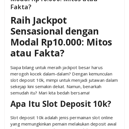
Fakta?
Raih Jackpot
Sensasional dengan
Modal Rp10.000: Mitos
atau Fakta?
Siapa bilang untuk meraih jackpot besar harus
merogoh kocek dalam-dalam? Dengan kemunculan
slot deposit 10k, mimpi untuk menjadi jutawan dalam
sekejap kini semakin dekat. Namun, benarkah
semudah itu? Mari kita bedah bersama!
Apa Itu Slot Deposit 10k?
Slot deposit 10k adalah jenis permainan slot online
yang memungkinkan pemain melakukan deposit awal