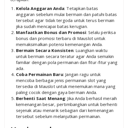
Kelola Anggaran Anda
: Tetapkan batas
anggaran sebelum mulai bermain dan patuhi batas
tersebut agar tidak tergoda untuk terus bermain
jika sudah mencapai batas kerugian.
Manfaatkan Bonus dan Promosi
: Selalu periksa
bonus dan promosi terbaru di Mauslot untuk
memaksimalkan potensi kemenangan Anda.
Bermain Secara Konsisten
: Luangkan waktu
untuk bermain secara teratur agar Anda semakin
familiar dengan pola permainan dan fitur-fitur yang
ada.
Coba Permainan Baru
: Jangan ragu untuk
mencoba berbagai jenis permainan slot yang
tersedia di Mauslot untuk menemukan mana yang
paling cocok dengan gaya bermain Anda.
Berhenti Saat Menang
: Jika Anda berhasil meraih
kemenangan besar, pertimbangkan untuk berhenti
sejenak atau menarik sebagian dari kemenangan
tersebut sebelum melanjutkan permainan.