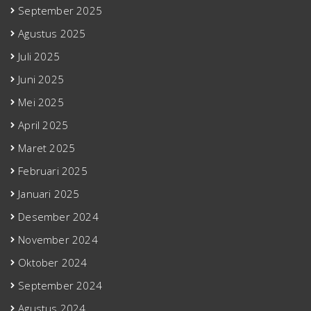
September 2025
Agustus 2025
Juli 2025
Juni 2025
Mei 2025
April 2025
Maret 2025
Februari 2025
Januari 2025
Desember 2024
November 2024
Oktober 2024
September 2024
Agustus 2024