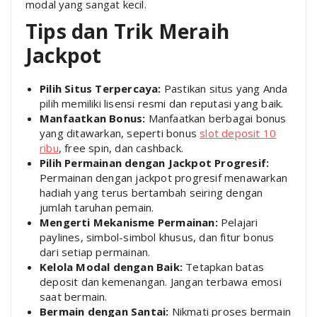
modal yang sangat kecil.
Tips dan Trik Meraih
Jackpot
Pilih Situs Terpercaya:
Pastikan situs yang Anda
pilih memiliki lisensi resmi dan reputasi yang baik.
Manfaatkan Bonus:
Manfaatkan berbagai bonus
yang ditawarkan, seperti bonus
slot deposit 10
ribu
, free spin, dan cashback.
Pilih Permainan dengan Jackpot Progresif:
Permainan dengan jackpot progresif menawarkan
hadiah yang terus bertambah seiring dengan
jumlah taruhan pemain.
Mengerti Mekanisme Permainan:
Pelajari
paylines, simbol-simbol khusus, dan fitur bonus
dari setiap permainan.
Kelola Modal dengan Baik:
Tetapkan batas
deposit dan kemenangan. Jangan terbawa emosi
saat bermain.
Bermain dengan Santai:
Nikmati proses bermain