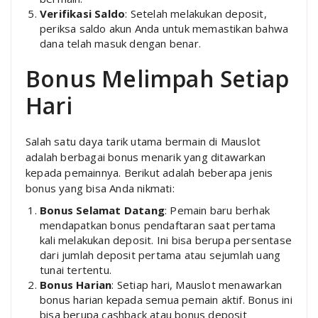
Verifikasi Saldo
: Setelah melakukan deposit,
periksa saldo akun Anda untuk memastikan bahwa
dana telah masuk dengan benar.
Bonus Melimpah Setiap
Hari
Salah satu daya tarik utama bermain di Mauslot
adalah berbagai bonus menarik yang ditawarkan
kepada pemainnya. Berikut adalah beberapa jenis
bonus yang bisa Anda nikmati:
Bonus Selamat Datang
: Pemain baru berhak
mendapatkan bonus pendaftaran saat pertama
kali melakukan deposit. Ini bisa berupa persentase
dari jumlah deposit pertama atau sejumlah uang
tunai tertentu.
Bonus Harian
: Setiap hari, Mauslot menawarkan
bonus harian kepada semua pemain aktif. Bonus ini
bisa berupa cashback atau bonus deposit