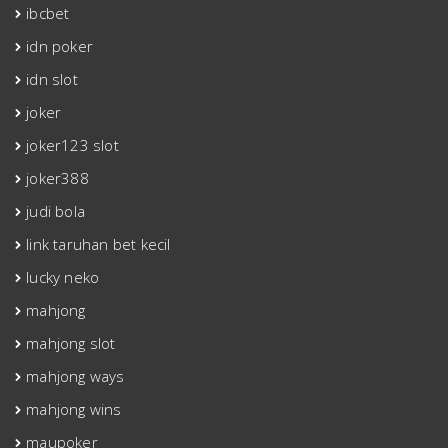
ibcbet
idn poker
idn slot
joker
joker123 slot
joker388
judi bola
link taruhan bet kecil
lucky neko
mahjong
mahjong slot
mahjong ways
mahjong wins
maupoker