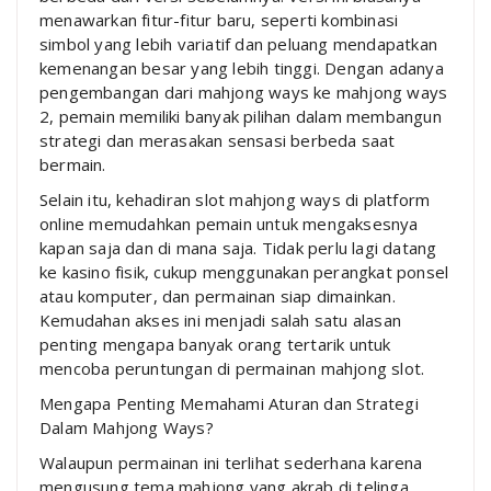
menawarkan fitur-fitur baru, seperti kombinasi
simbol yang lebih variatif dan peluang mendapatkan
kemenangan besar yang lebih tinggi. Dengan adanya
pengembangan dari mahjong ways ke mahjong ways
2, pemain memiliki banyak pilihan dalam membangun
strategi dan merasakan sensasi berbeda saat
bermain.
Selain itu, kehadiran slot mahjong ways di platform
online memudahkan pemain untuk mengaksesnya
kapan saja dan di mana saja. Tidak perlu lagi datang
ke kasino fisik, cukup menggunakan perangkat ponsel
atau komputer, dan permainan siap dimainkan.
Kemudahan akses ini menjadi salah satu alasan
penting mengapa banyak orang tertarik untuk
mencoba peruntungan di permainan mahjong slot.
Mengapa Penting Memahami Aturan dan Strategi
Dalam Mahjong Ways?
Walaupun permainan ini terlihat sederhana karena
mengusung tema mahjong yang akrab di telinga,