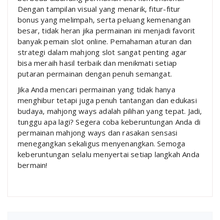
Dengan tampilan visual yang menarik, fitur-fitur
bonus yang melimpah, serta peluang kemenangan
besar, tidak heran jika permainan ini menjadi favorit
banyak pemain slot online. Pemahaman aturan dan
strategi dalam mahjong slot sangat penting agar
bisa meraih hasil terbaik dan menikmati setiap
putaran permainan dengan penuh semangat.
Jika Anda mencari permainan yang tidak hanya
menghibur tetapi juga penuh tantangan dan edukasi
budaya, mahjong ways adalah pilihan yang tepat. Jadi,
tunggu apa lagi? Segera coba keberuntungan Anda di
permainan mahjong ways dan rasakan sensasi
menegangkan sekaligus menyenangkan. Semoga
keberuntungan selalu menyertai setiap langkah Anda
bermain!