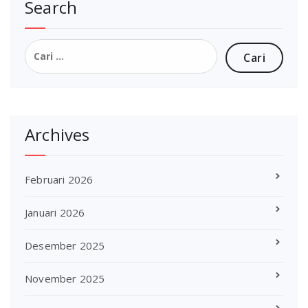
Search
Cari
untuk:
Archives
Februari 2026
Januari 2026
Desember 2025
November 2025