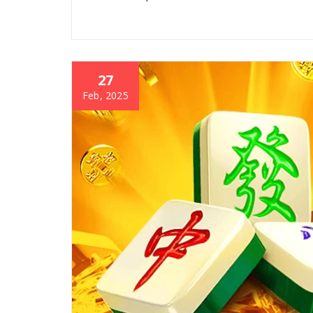
27
Feb, 2025