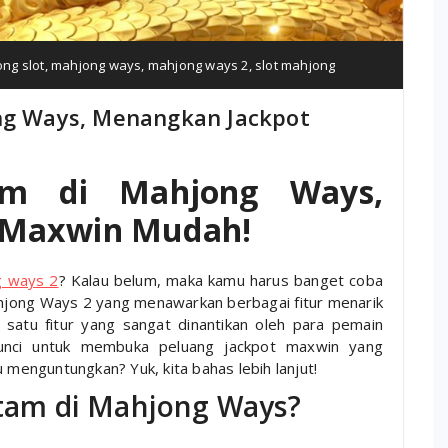
ng slot
,
mahjong ways
,
mahjong ways 2
,
slot mahjong
ong Ways, Menangkan Jackpot
tam di Mahjong Ways,
 Maxwin Mudah!
g ways 2
? Kalau belum, maka kamu harus banget coba
ahjong Ways 2 yang menawarkan berbagai fitur menarik
atu fitur yang sangat dinantikan oleh para pemain
i kunci untuk membuka peluang jackpot maxwin yang
 menguntungkan? Yuk, kita bahas lebih lanjut!
Hitam di Mahjong Ways?