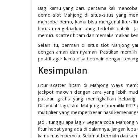
Bagi kamu yang baru pertama kali mencoba 
demo slot Mahjong di situs-situs yang me
mencoba demo, kamu bisa mengenal fitur-fi
harus mengeluarkan uang terlebih dahulu. J
memicu scatter hitam dan memaksimalkan k
Selain itu, bermain di situs slot Mahjong 
dengan aman dan nyaman. Pastikan memilih s
positif agar kamu bisa bermain dengan tenan
Kesimpulan
Fitur scatter hitam di Mahjong Ways memb
jackpot maxwin dengan cara yang lebih mud
putaran gratis yang meningkatkan peluang
Ditambah lagi, slot Mahjong ini memiliki RTP 
multiplier yang memperbesar hasil kemenanga
Jadi, tunggu apa lagi? Segera coba Mahjon
fitur hebat yang ada di dalamnya. Jangan lup
kamu masih pemula. Selamat bermain dan se