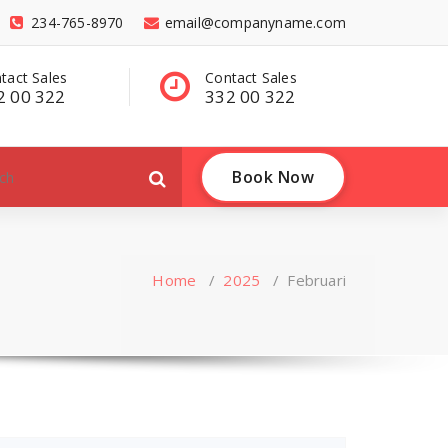
234-765-8970
email@companyname.com
tact Sales
Have a questions?
C
2 00 322
contact@dummy
3
.com
Book Now
Home
/
2025
/
Februari