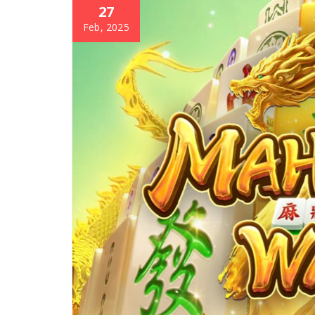
27
Feb, 2025