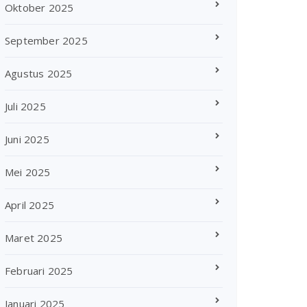
Oktober 2025
September 2025
Agustus 2025
Juli 2025
Juni 2025
Mei 2025
April 2025
Maret 2025
Februari 2025
Januari 2025