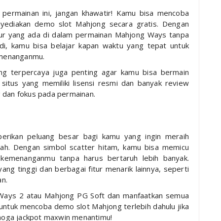
permainan ini, jangan khawatir! Kamu bisa mencoba
nyediakan demo slot Mahjong secara gratis. Dengan
tur yang ada di dalam permainan Mahjong Ways tanpa
adi, kamu bisa belajar kapan waktu yang tepat untuk
emenanganmu.
yang terpercaya juga penting agar kamu bisa bermain
itus yang memiliki lisensi resmi dan banyak review
g dan fokus pada permainan.
erikan peluang besar bagi kamu yang ingin meraih
ah. Dengan simbol scatter hitam, kamu bisa memicu
 kemenanganmu tanpa harus bertaruh lebih banyak.
yang tinggi dan berbagai fitur menarik lainnya, seperti
n.
g Ways 2 atau Mahjong PG Soft dan manfaatkan semua
a untuk mencoba demo slot Mahjong terlebih dahulu jika
moga jackpot maxwin menantimu!