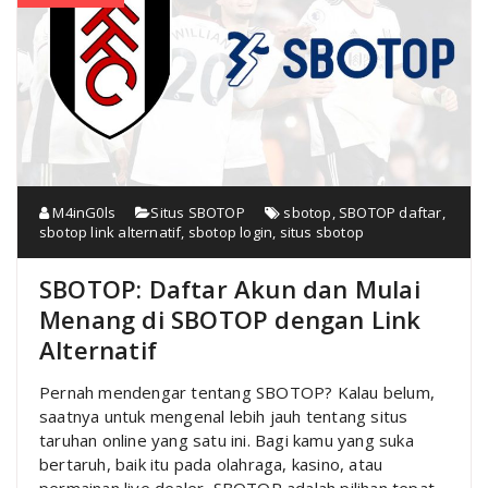
M4inG0ls
Situs SBOTOP
sbotop
,
SBOTOP daftar
,
sbotop link alternatif
,
sbotop login
,
situs sbotop
SBOTOP: Daftar Akun dan Mulai
Menang di SBOTOP dengan Link
Alternatif
Pernah mendengar tentang SBOTOP? Kalau belum,
saatnya untuk mengenal lebih jauh tentang situs
taruhan online yang satu ini. Bagi kamu yang suka
bertaruh, baik itu pada olahraga, kasino, atau
permainan live dealer, SBOTOP adalah pilihan tepat