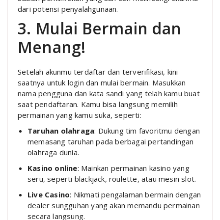
dari potensi penyalahgunaan.
3. Mulai Bermain dan
Menang!
Setelah akunmu terdaftar dan terverifikasi, kini
saatnya untuk login dan mulai bermain. Masukkan
nama pengguna dan kata sandi yang telah kamu buat
saat pendaftaran. Kamu bisa langsung memilih
permainan yang kamu suka, seperti:
Taruhan olahraga
: Dukung tim favoritmu dengan
memasang taruhan pada berbagai pertandingan
olahraga dunia.
Kasino online
: Mainkan permainan kasino yang
seru, seperti blackjack, roulette, atau mesin slot.
Live Casino
: Nikmati pengalaman bermain dengan
dealer sungguhan yang akan memandu permainan
secara langsung.