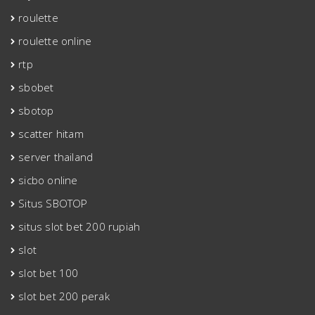
roulette
roulette online
rtp
sbobet
sbotop
scatter hitam
server thailand
sicbo online
Situs SBOTOP
situs slot bet 200 rupiah
slot
slot bet 100
slot bet 200 perak