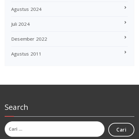
Agustus 2024
Juli 2024
Desember 2022
Agustus 2011
Search
Cari
untuk: