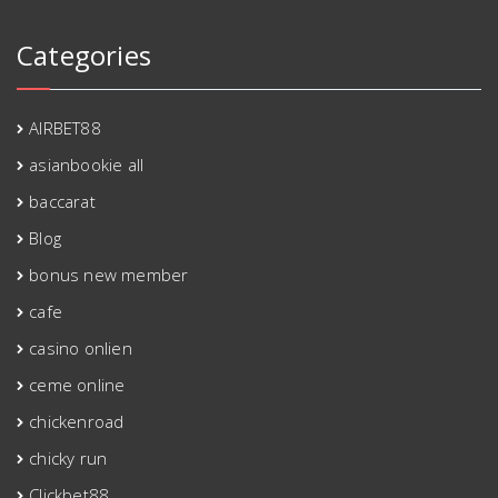
Categories
AIRBET88
asianbookie all
baccarat
Blog
bonus new member
cafe
casino onlien
ceme online
chickenroad
chicky run
Clickbet88