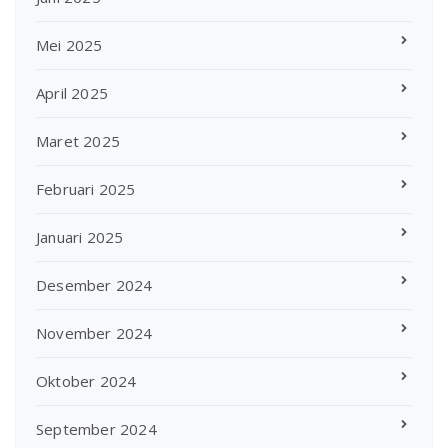
Mei 2025
April 2025
Maret 2025
Februari 2025
Januari 2025
Desember 2024
November 2024
Oktober 2024
September 2024