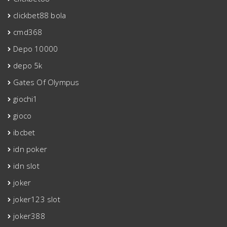
clickbet88 bola
cmd368
Depo 10000
depo 5k
Gates Of Olympus
giochi1
gioco
ibcbet
idn poker
idn slot
joker
joker123 slot
joker388