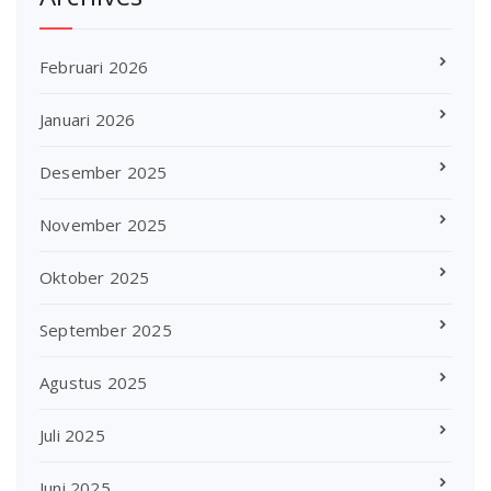
Februari 2026
Januari 2026
Desember 2025
November 2025
Oktober 2025
September 2025
Agustus 2025
Juli 2025
Juni 2025