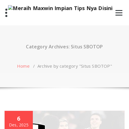
Skip
to
content
Category Archives: Situs SBOTOP
Home
/
Archive by category "Situs SBOTOP"
6
Des, 2025