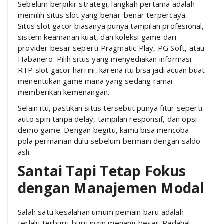
Sebelum berpikir strategi, langkah pertama adalah
memilih situs slot yang benar-benar terpercaya.
Situs slot gacor biasanya punya tampilan profesional,
sistem keamanan kuat, dan koleksi game dari
provider besar seperti Pragmatic Play, PG Soft, atau
Habanero. Pilih situs yang menyediakan informasi
RTP slot gacor hari ini, karena itu bisa jadi acuan buat
menentukan game mana yang sedang ramai
memberikan kemenangan.
Selain itu, pastikan situs tersebut punya fitur seperti
auto spin tanpa delay, tampilan responsif, dan opsi
demo game. Dengan begitu, kamu bisa mencoba
pola permainan dulu sebelum bermain dengan saldo
asli.
Santai Tapi Tetap Fokus
dengan Manajemen Modal
Salah satu kesalahan umum pemain baru adalah
terlalu terburu-buru ingin menang besar. Padahal