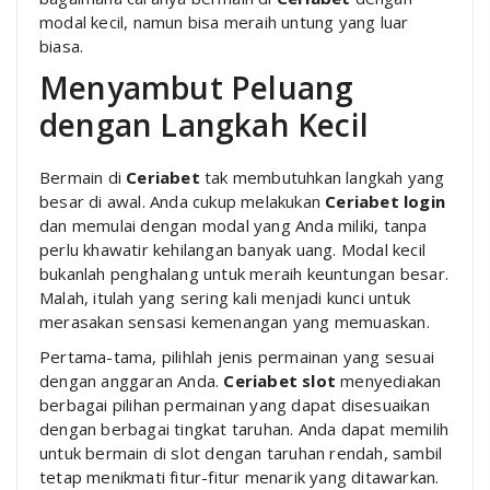
modal kecil, namun bisa meraih untung yang luar
biasa.
Menyambut Peluang
dengan Langkah Kecil
Bermain di
Ceriabet
tak membutuhkan langkah yang
besar di awal. Anda cukup melakukan
Ceriabet login
dan memulai dengan modal yang Anda miliki, tanpa
perlu khawatir kehilangan banyak uang. Modal kecil
bukanlah penghalang untuk meraih keuntungan besar.
Malah, itulah yang sering kali menjadi kunci untuk
merasakan sensasi kemenangan yang memuaskan.
Pertama-tama, pilihlah jenis permainan yang sesuai
dengan anggaran Anda.
Ceriabet slot
menyediakan
berbagai pilihan permainan yang dapat disesuaikan
dengan berbagai tingkat taruhan. Anda dapat memilih
untuk bermain di slot dengan taruhan rendah, sambil
tetap menikmati fitur-fitur menarik yang ditawarkan.