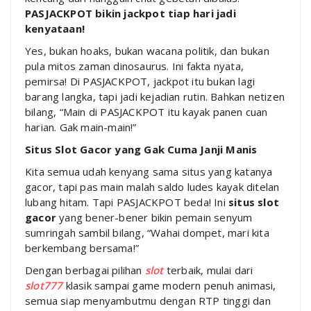
PASJACKPOT bikin jackpot tiap hari jadi
kenyataan!
Yes, bukan hoaks, bukan wacana politik, dan bukan
pula mitos zaman dinosaurus. Ini fakta nyata,
pemirsa! Di PASJACKPOT, jackpot itu bukan lagi
barang langka, tapi jadi kejadian rutin. Bahkan netizen
bilang, “Main di PASJACKPOT itu kayak panen cuan
harian. Gak main-main!”
Situs Slot Gacor yang Gak Cuma Janji Manis
Kita semua udah kenyang sama situs yang katanya
gacor, tapi pas main malah saldo ludes kayak ditelan
lubang hitam. Tapi PASJACKPOT beda! Ini
situs slot
gacor
yang bener-bener bikin pemain senyum
sumringah sambil bilang, “Wahai dompet, mari kita
berkembang bersama!”
Dengan berbagai pilihan
slot
terbaik, mulai dari
slot777
klasik sampai game modern penuh animasi,
semua siap menyambutmu dengan RTP tinggi dan