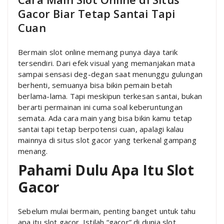
Gacor Biar Tetap Santai Tapi
Cuan
Bermain slot online memang punya daya tarik
tersendiri. Dari efek visual yang memanjakan mata
sampai sensasi deg-degan saat menunggu gulungan
berhenti, semuanya bisa bikin pemain betah
berlama-lama. Tapi meskipun terkesan santai, bukan
berarti permainan ini cuma soal keberuntungan
semata. Ada cara main yang bisa bikin kamu tetap
santai tapi tetap berpotensi cuan, apalagi kalau
mainnya di situs slot gacor yang terkenal gampang
menang.
Pahami Dulu Apa Itu Slot
Gacor
Sebelum mulai bermain, penting banget untuk tahu
apa itu slot gacor. Istilah “gacor” di dunia slot