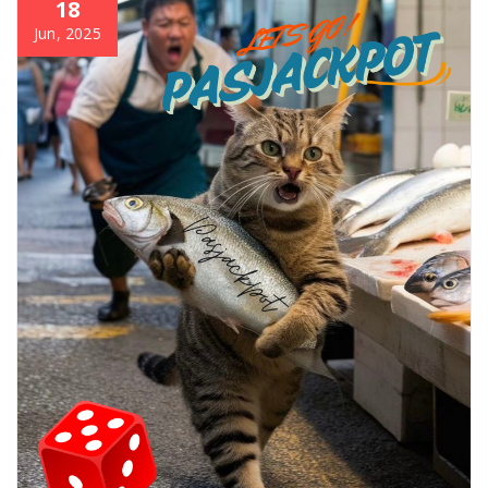
18
Jun, 2025