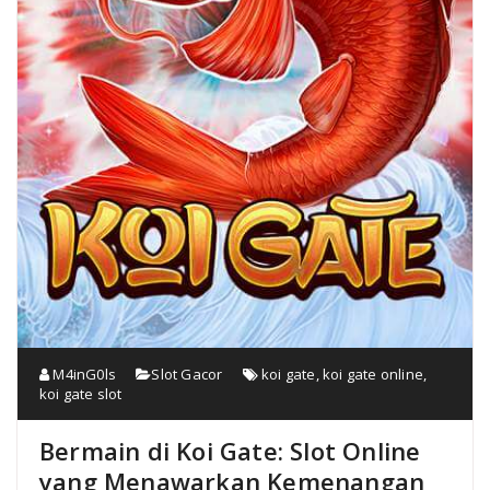
M4inG0ls
Slot Gacor
koi gate
,
koi gate online
,
koi gate slot
Bermain di Koi Gate: Slot Online
yang Menawarkan Kemenangan