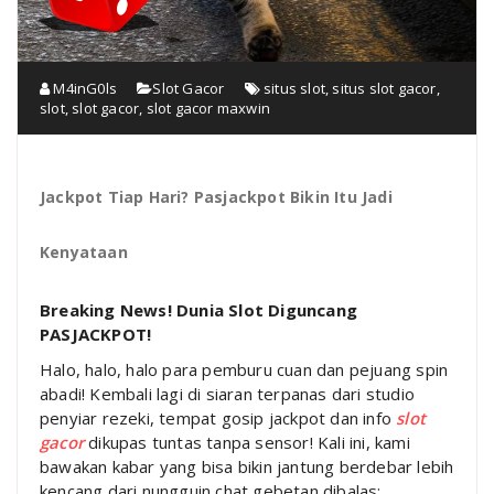
M4inG0ls
Slot Gacor
situs slot
,
situs slot gacor
,
slot
,
slot gacor
,
slot gacor maxwin
Jackpot Tiap Hari? Pasjackpot Bikin Itu Jadi
Kenyataan
Breaking News! Dunia Slot Diguncang
PASJACKPOT!
Halo, halo, halo para pemburu cuan dan pejuang spin
abadi! Kembali lagi di siaran terpanas dari studio
penyiar rezeki, tempat gosip jackpot dan info
slot
gacor
dikupas tuntas tanpa sensor! Kali ini, kami
bawakan kabar yang bisa bikin jantung berdebar lebih
kencang dari nungguin chat gebetan dibalas: