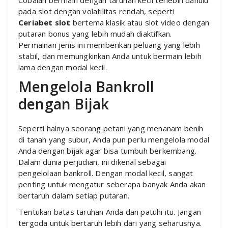
Cobalah bermain dengan taruhan kecil terlebih dahulu
pada slot dengan volatilitas rendah, seperti
Ceriabet slot
bertema klasik atau slot video dengan
putaran bonus yang lebih mudah diaktifkan.
Permainan jenis ini memberikan peluang yang lebih
stabil, dan memungkinkan Anda untuk bermain lebih
lama dengan modal kecil.
Mengelola Bankroll
dengan Bijak
Seperti halnya seorang petani yang menanam benih
di tanah yang subur, Anda pun perlu mengelola modal
Anda dengan bijak agar bisa tumbuh berkembang.
Dalam dunia perjudian, ini dikenal sebagai
pengelolaan bankroll. Dengan modal kecil, sangat
penting untuk mengatur seberapa banyak Anda akan
bertaruh dalam setiap putaran.
Tentukan batas taruhan Anda dan patuhi itu. Jangan
tergoda untuk bertaruh lebih dari yang seharusnya.