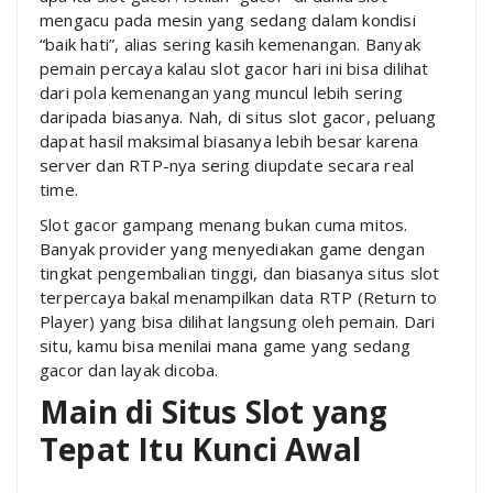
mengacu pada mesin yang sedang dalam kondisi
“baik hati”, alias sering kasih kemenangan. Banyak
pemain percaya kalau slot gacor hari ini bisa dilihat
dari pola kemenangan yang muncul lebih sering
daripada biasanya. Nah, di situs slot gacor, peluang
dapat hasil maksimal biasanya lebih besar karena
server dan RTP-nya sering diupdate secara real
time.
Slot gacor gampang menang bukan cuma mitos.
Banyak provider yang menyediakan game dengan
tingkat pengembalian tinggi, dan biasanya situs slot
terpercaya bakal menampilkan data RTP (Return to
Player) yang bisa dilihat langsung oleh pemain. Dari
situ, kamu bisa menilai mana game yang sedang
gacor dan layak dicoba.
Main di Situs Slot yang
Tepat Itu Kunci Awal