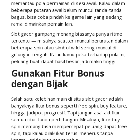
memantau pola permainan di sesi awal. Kalau dalam
beberapa putaran awal belum muncul tanda-tanda
bagus, bisa coba pindah ke game lain yang sedang
ramai dimainkan pemain lain.
Slot gacor gampang menang biasanya punya ritme
tertentu — misalnya scatter muncul berurutan dalam
beberapa spin atau simbol wild sering muncul di
gulungan tengah. Kalau kamu peka terhadap pola ini,
peluang buat dapat hasil besar jadi makin tinggi.
Gunakan Fitur Bonus
dengan Bijak
Salah satu kelebihan main di situs slot gacor adalah
banyaknya fitur bonus seperti free spin, buy feature,
hingga jackpot progresif. Tapi jangan asal aktifkan
semua fitur tanpa perhitungan. Misalnya, fitur buy
spin memang bisa mempercepat peluang dapat free
spin, tapi kalau dilakukan terus-menerus tanpa