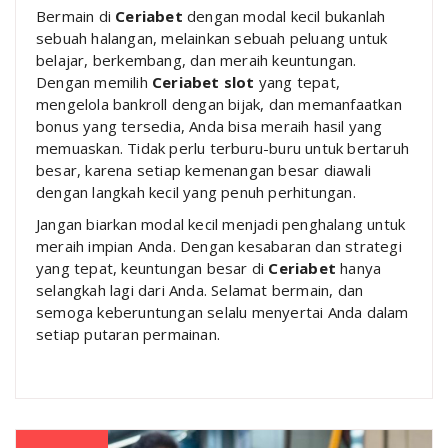
Bermain di
Ceriabet
dengan modal kecil bukanlah
sebuah halangan, melainkan sebuah peluang untuk
belajar, berkembang, dan meraih keuntungan.
Dengan memilih
Ceriabet slot
yang tepat,
mengelola bankroll dengan bijak, dan memanfaatkan
bonus yang tersedia, Anda bisa meraih hasil yang
memuaskan. Tidak perlu terburu-buru untuk bertaruh
besar, karena setiap kemenangan besar diawali
dengan langkah kecil yang penuh perhitungan.
Jangan biarkan modal kecil menjadi penghalang untuk
meraih impian Anda. Dengan kesabaran dan strategi
yang tepat, keuntungan besar di
Ceriabet
hanya
selangkah lagi dari Anda. Selamat bermain, dan
semoga keberuntungan selalu menyertai Anda dalam
setiap putaran permainan.