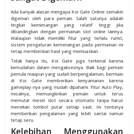
Ada banyak alasan mengapa Koi Gate Online semakin
digemari oleh para pemain. Salah satunya adalah
tingkat kemenangan yang relatif tinggi jika
dibandingkan dengan permainan slot online lainnya.
Walaupun tidak memiliki fitur yang terlalu rumit,
sistem pengaturan kemenangan pada permainan ini
tetap memberikan hasil yang memuaskan.
Tidak hanya itu, Koi Gate juga terkenal karena
kemudahan dalam mengaksesnya. Baik bagi pemain
pemula maupun yang sudah berpengalaman, bermain
di Koi Gate memberikan kenyamanan karena
gameplay-nya yang mudah dipahami. Fitur Auto Play,
misalnya, memungkinkan pemain untuk terus
memutar mesin slot secara otomatis tanpa harus
menekan tombol putar setiap saat. Ini tentunya
memberikan pengalaman yang lebih santai namun
tetap seru.
Kelebihan Menggunakan