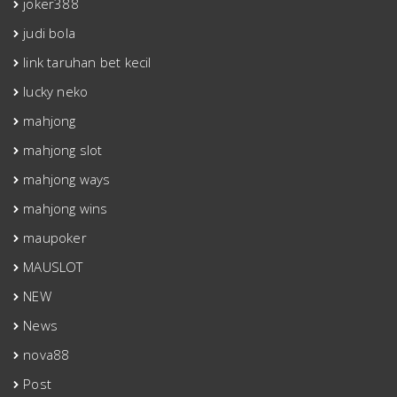
joker388
judi bola
link taruhan bet kecil
lucky neko
mahjong
mahjong slot
mahjong ways
mahjong wins
maupoker
MAUSLOT
NEW
News
nova88
Post