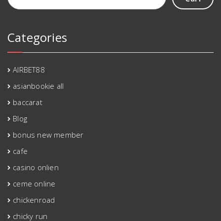
Categories
AIRBET88
asianbookie all
baccarat
Blog
bonus new member
cafe
casino onlien
ceme online
chickenroad
chicky run