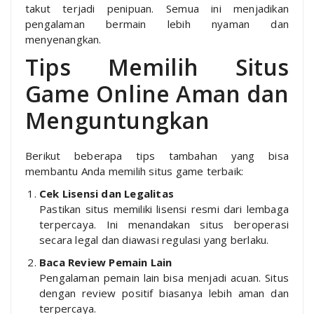
takut terjadi penipuan. Semua ini menjadikan
pengalaman bermain lebih nyaman dan
menyenangkan.
Tips Memilih Situs
Game Online Aman dan
Menguntungkan
Berikut beberapa tips tambahan yang bisa
membantu Anda memilih situs game terbaik:
Cek Lisensi dan Legalitas
Pastikan situs memiliki lisensi resmi dari lembaga
terpercaya. Ini menandakan situs beroperasi
secara legal dan diawasi regulasi yang berlaku.
Baca Review Pemain Lain
Pengalaman pemain lain bisa menjadi acuan. Situs
dengan review positif biasanya lebih aman dan
terpercaya.