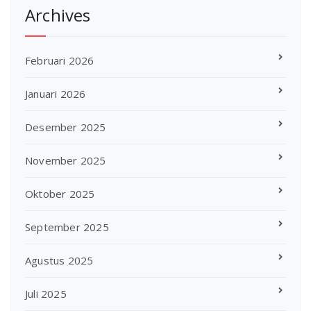
Archives
Februari 2026
Januari 2026
Desember 2025
November 2025
Oktober 2025
September 2025
Agustus 2025
Juli 2025