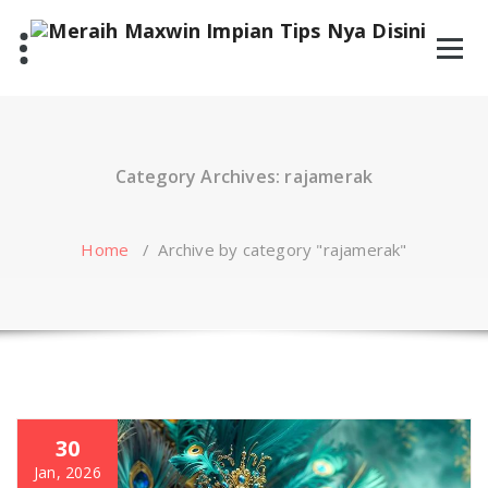
Skip
to
content
Category Archives: rajamerak
Home
/
Archive by category "rajamerak"
30
Jan, 2026