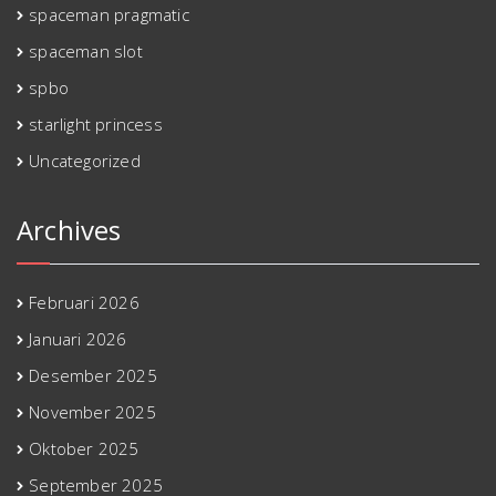
spaceman pragmatic
spaceman slot
spbo
starlight princess
Uncategorized
Archives
Februari 2026
Januari 2026
Desember 2025
November 2025
Oktober 2025
September 2025