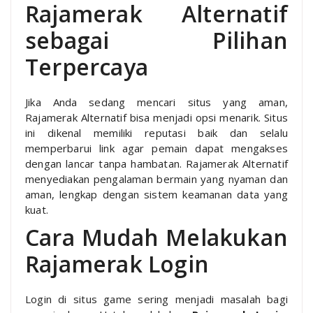
Rajamerak Alternatif
sebagai Pilihan
Terpercaya
Jika Anda sedang mencari situs yang aman,
Rajamerak Alternatif bisa menjadi opsi menarik. Situs
ini dikenal memiliki reputasi baik dan selalu
memperbarui link agar pemain dapat mengakses
dengan lancar tanpa hambatan. Rajamerak Alternatif
menyediakan pengalaman bermain yang nyaman dan
aman, lengkap dengan sistem keamanan data yang
kuat.
Cara Mudah Melakukan
Rajamerak Login
Login di situs game sering menjadi masalah bagi