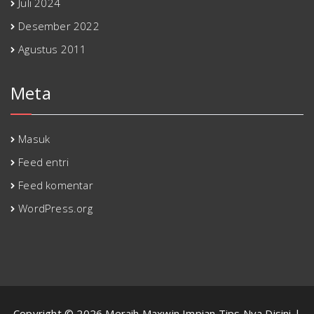
Juli 2024
Desember 2022
Agustus 2011
Meta
Masuk
Feed entri
Feed komentar
WordPress.org
Copyright © 2026 Meraih Maxwin Impian Tips Nya Disini |