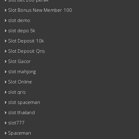
Slot Bonus New Member 100
slot demo
slot depo 5k
Slot Deposit 10k
Slot Deposit Qris
Slot Gacor
slot mahjong
Slot Online
slot qris
slot spaceman
slot thailand
slot777
Spaceman