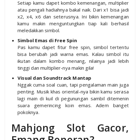
Setiap kamu dapet kombo kemenangan, multiplier
atau pengali hadiahnya bakal naik. Dari x1 bisa jadi
x2, x4, x6 dan seterusnya. Ini bikin kemenangan
kamu makin menguntungkan tiap kali berhasil
meledakkan simbol.
Simbol Emas di Free Spin
Pas kamu dapet fitur free spin, simbol tertentu
bisa berubah jadi warna emas. Kalau simbol itu
ikutan dalam kombo menang, nilainya jadi lebih
tinggi dan multiplier-nya makin gila!
Visual dan Soundtrack Mantap
Nggak cuma soal cuan, tapi pengalaman main juga
penting. Musik khas oriental-nya bikin kamu serasa
lagi main di kuil di pegunungan sambil ditemenin
suara gemerincing koin emas. Adem banget
pokoknya.
Mahjong Slot Gacor,
Emang Beneran?