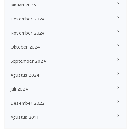
Januari 2025
Desember 2024
November 2024
Oktober 2024
September 2024
Agustus 2024
Juli 2024
Desember 2022
Agustus 2011