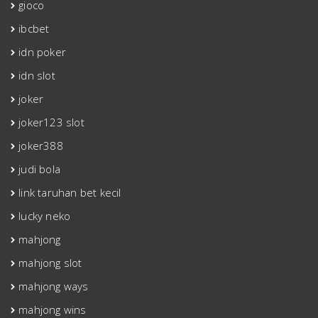
gioco
ibcbet
idn poker
idn slot
joker
joker123 slot
joker388
judi bola
link taruhan bet kecil
lucky neko
mahjong
mahjong slot
mahjong ways
mahjong wins