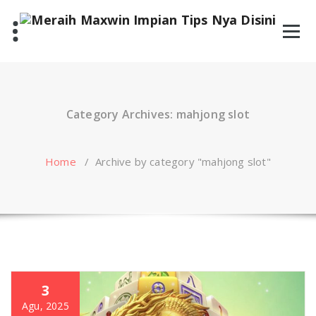
Skip
to
content
Category Archives: mahjong slot
Home
/
Archive by category "mahjong slot"
3
Agu, 2025