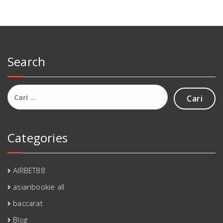
Search
Cari
untuk:
Categories
AIRBET88
asianbookie all
baccarat
Blog