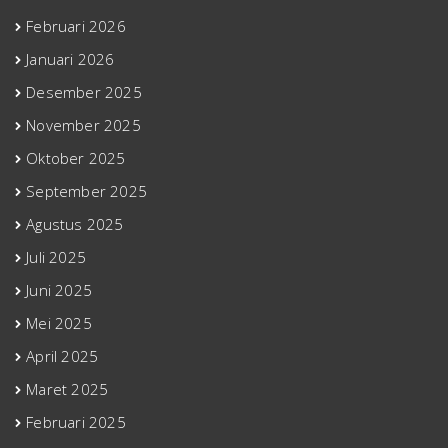
Februari 2026
Januari 2026
Desember 2025
November 2025
Oktober 2025
September 2025
Agustus 2025
Juli 2025
Juni 2025
Mei 2025
April 2025
Maret 2025
Februari 2025