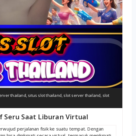
erver thailand
,
situs slot thailand
,
slot server thailand
,
slot
f Seru Saat Liburan Virtual
erwujud perjalanan fisik ke suatu tempat. Dengan
ni bisa dinikmati secara virtual, termasuk menikmati