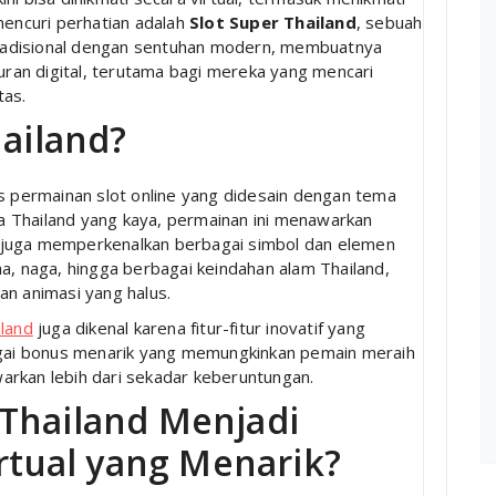
mencuri perhatian adalah
Slot Super Thailand
, sebuah
radisional dengan sentuhan modern, membuatnya
buran digital, terutama bagi mereka yang mencari
tas.
hailand?
is permainan slot online yang didesain dengan tema
 Thailand yang kaya, permainan ini menawarkan
 juga memperkenalkan berbagai simbol dan elemen
a, naga, hingga berbagai keindahan alam Thailand,
an animasi yang halus.
iland
juga dikenal karena fitur-fitur inovatif yang
bagai bonus menarik yang memungkinkan pemain meraih
arkan lebih dari sekadar keberuntungan.
Thailand Menjadi
irtual yang Menarik?