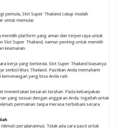
agi pemula, Slot Super Thailand cukup mudah
ar untuk memulai:
 memilih platform yang aman dan terpercaya untuk
 Slot Super Thailand, namun penting untuk memilih
kan keamanan.
cara kerja yang berbeda. Slot Super Thailand biasanya
ai simbol khas Thailand. Pastikan Anda memahami
si kemenangan yang bisa Anda raih.
at menentukan besaran taruhan. Pada kebanyakan
ruhan yang sesuai dengan anggaran Anda. Ingatlah untuk
enikmati permainan tanpa merasa terbebani secara
iah
nikmati perjalanannya. Tidak ada cara pasti untuk