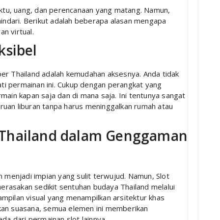
tu, uang, dan perencanaan yang matang. Namun,
ihindari. Berikut adalah beberapa alasan mengapa
an virtual.
ksibel
per Thailand adalah kemudahan aksesnya. Anda tidak
i permainan ini. Cukup dengan perangkat yang
main kapan saja dan di mana saja. Ini tentunya sangat
ruan liburan tanpa harus meninggalkan rumah atau
 Thailand dalam Genggaman
n menjadi impian yang sulit terwujud. Namun, Slot
rasakan sedikit sentuhan budaya Thailand melalui
mpilan visual yang menampilkan arsitektur khas
tkan suasana, semua elemen ini memberikan
 dari permainan slot lainnya.