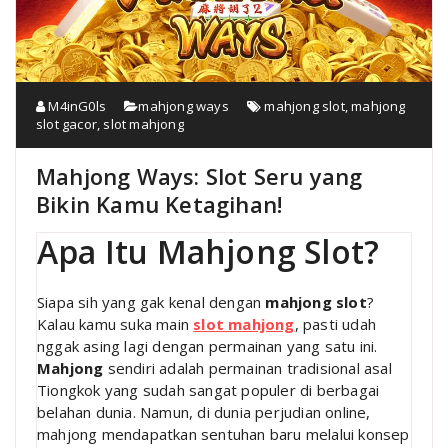
M4inG0ls
mahjong ways
mahjong slot
,
mahjong
slot gacor
,
slot mahjong
Mahjong Ways: Slot Seru yang
Bikin Kamu Ketagihan!
Apa Itu Mahjong Slot?
Siapa sih yang gak kenal dengan
mahjong slot
?
Kalau kamu suka main
slot mahjong
, pasti udah
nggak asing lagi dengan permainan yang satu ini.
Mahjong
sendiri adalah permainan tradisional asal
Tiongkok yang sudah sangat populer di berbagai
belahan dunia. Namun, di dunia perjudian online,
mahjong mendapatkan sentuhan baru melalui konsep