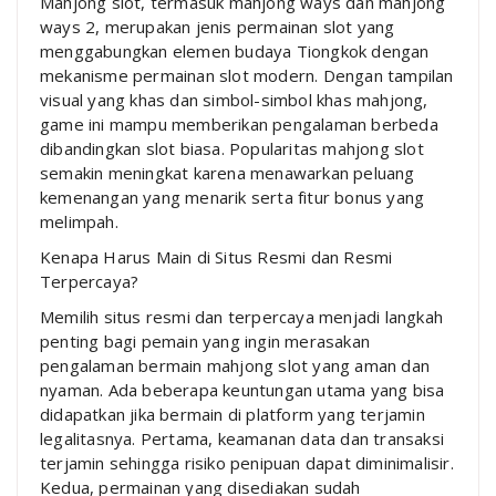
Mahjong slot, termasuk mahjong ways dan mahjong
ways 2, merupakan jenis permainan slot yang
menggabungkan elemen budaya Tiongkok dengan
mekanisme permainan slot modern. Dengan tampilan
visual yang khas dan simbol-simbol khas mahjong,
game ini mampu memberikan pengalaman berbeda
dibandingkan slot biasa. Popularitas mahjong slot
semakin meningkat karena menawarkan peluang
kemenangan yang menarik serta fitur bonus yang
melimpah.
Kenapa Harus Main di Situs Resmi dan Resmi
Terpercaya?
Memilih situs resmi dan terpercaya menjadi langkah
penting bagi pemain yang ingin merasakan
pengalaman bermain mahjong slot yang aman dan
nyaman. Ada beberapa keuntungan utama yang bisa
didapatkan jika bermain di platform yang terjamin
legalitasnya. Pertama, keamanan data dan transaksi
terjamin sehingga risiko penipuan dapat diminimalisir.
Kedua, permainan yang disediakan sudah