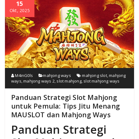
15
Okt, 2025
M4inG0ls
mahjong ways
mahjong slot
,
mahjong
ways
,
mahjong ways 2
,
slot mahjong
,
slot mahjong ways
Panduan Strategi Slot Mahjong
untuk Pemula: Tips Jitu Menang
MAUSLOT dan Mahjong Ways
Panduan Strategi