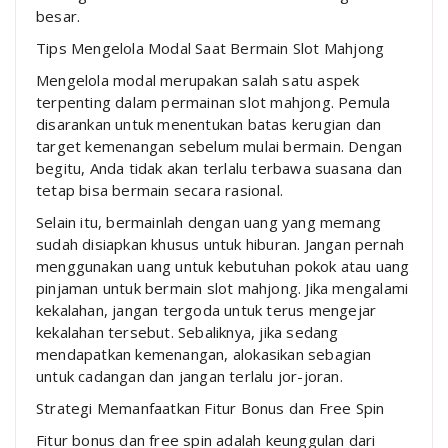
besar.
Tips Mengelola Modal Saat Bermain Slot Mahjong
Mengelola modal merupakan salah satu aspek
terpenting dalam permainan slot mahjong. Pemula
disarankan untuk menentukan batas kerugian dan
target kemenangan sebelum mulai bermain. Dengan
begitu, Anda tidak akan terlalu terbawa suasana dan
tetap bisa bermain secara rasional.
Selain itu, bermainlah dengan uang yang memang
sudah disiapkan khusus untuk hiburan. Jangan pernah
menggunakan uang untuk kebutuhan pokok atau uang
pinjaman untuk bermain slot mahjong. Jika mengalami
kekalahan, jangan tergoda untuk terus mengejar
kekalahan tersebut. Sebaliknya, jika sedang
mendapatkan kemenangan, alokasikan sebagian
untuk cadangan dan jangan terlalu jor-joran.
Strategi Memanfaatkan Fitur Bonus dan Free Spin
Fitur bonus dan free spin adalah keunggulan dari