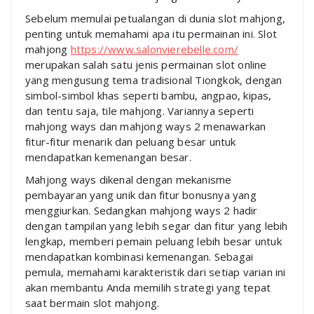
Sebelum memulai petualangan di dunia slot mahjong,
penting untuk memahami apa itu permainan ini. Slot
mahjong
https://www.salonvierebelle.com/
merupakan salah satu jenis permainan slot online
yang mengusung tema tradisional Tiongkok, dengan
simbol-simbol khas seperti bambu, angpao, kipas,
dan tentu saja, tile mahjong. Variannya seperti
mahjong ways dan mahjong ways 2 menawarkan
fitur-fitur menarik dan peluang besar untuk
mendapatkan kemenangan besar.
Mahjong ways dikenal dengan mekanisme
pembayaran yang unik dan fitur bonusnya yang
menggiurkan. Sedangkan mahjong ways 2 hadir
dengan tampilan yang lebih segar dan fitur yang lebih
lengkap, memberi pemain peluang lebih besar untuk
mendapatkan kombinasi kemenangan. Sebagai
pemula, memahami karakteristik dari setiap varian ini
akan membantu Anda memilih strategi yang tepat
saat bermain slot mahjong.