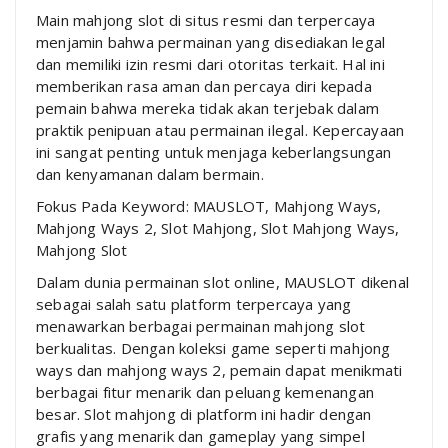
Main mahjong slot di situs resmi dan terpercaya
menjamin bahwa permainan yang disediakan legal
dan memiliki izin resmi dari otoritas terkait. Hal ini
memberikan rasa aman dan percaya diri kepada
pemain bahwa mereka tidak akan terjebak dalam
praktik penipuan atau permainan ilegal. Kepercayaan
ini sangat penting untuk menjaga keberlangsungan
dan kenyamanan dalam bermain.
Fokus Pada Keyword: MAUSLOT, Mahjong Ways,
Mahjong Ways 2, Slot Mahjong, Slot Mahjong Ways,
Mahjong Slot
Dalam dunia permainan slot online, MAUSLOT dikenal
sebagai salah satu platform terpercaya yang
menawarkan berbagai permainan mahjong slot
berkualitas. Dengan koleksi game seperti mahjong
ways dan mahjong ways 2, pemain dapat menikmati
berbagai fitur menarik dan peluang kemenangan
besar. Slot mahjong di platform ini hadir dengan
grafis yang menarik dan gameplay yang simpel