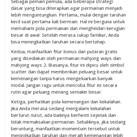
Sebagai pemain pemula, ada beberapa strategi
dasar yang bisa diterapkan agar permainan menjadi
lebih menguntungkan. Pertama, mulai dengan taruhan
kecil saat pertama kali bermain. Hal ini berguna untuk
memahami pola permainan dan menghindari kerugian
besar di awal. Setelah merasa cukup familiar, Anda
bisa meningkatkan taruhan secara bertahap.
Kedua, manfaatkan fitur bonus dan putaran gratis
yang disediakan oleh permainan mahjong ways dan
mahjong ways 2. Biasanya, fitur ini dipicu oleh simbol
scatter dan dapat memberikan peluang besar untuk
kemenangan tanpa harus mengeluarkan banyak
modal. Jangan ragu untuk mencoba fitur ini secara
rutin agar peluang menang semakin besar.
Ketiga, perhatikan pola kemenangan dan kekalahan.
Jika Anda merasa sedang mengalami kekalahan
berturut-turut, ada baiknya berhenti sejenak dan
tidak memaksakan permainan. Sebaliknya, jika sedang
beruntung, manfaatkan momentum tersebut untuk
meningkatkan taruhan dan meraih kemenangan lebih