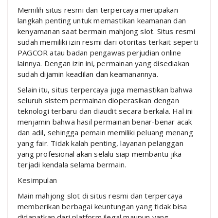
Memilih situs resmi dan terpercaya merupakan
langkah penting untuk memastikan keamanan dan
kenyamanan saat bermain mahjong slot. Situs resmi
sudah memiliki izin resmi dari otoritas terkait seperti
PAGCOR atau badan pengawas perjudian online
lainnya. Dengan izin ini, permainan yang disediakan
sudah dijamin keadilan dan keamanannya.
Selain itu, situs terpercaya juga memastikan bahwa
seluruh sistem permainan dioperasikan dengan
teknologi terbaru dan diaudit secara berkala. Hal ini
menjamin bahwa hasil permainan benar-benar acak
dan adil, sehingga pemain memiliki peluang menang
yang fair. Tidak kalah penting, layanan pelanggan
yang profesional akan selalu siap membantu jika
terjadi kendala selama bermain.
Kesimpulan
Main mahjong slot di situs resmi dan terpercaya
memberikan berbagai keuntungan yang tidak bisa
didapatkan dari platform ilegal maupun yang