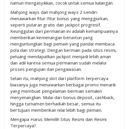
namun mengasyikkan, cocok untuk semua kalangan.
Mahjong ways dan mahjong ways 2 sendiri
menawarkan fitur-fitur bonus yang menggiurkan,
seperti putaran gratis dan jackpot progresif.
Keunggulan dari permainan ini adalah kemampuannya
memberikan kemenangan beruntun yang
menguntungkan bagi pemain yang pandai membaca
pola dan strategi. Dengan bermain pada situs resmi,
peluang mendapatkan jackpot menjadi lebih aman
dan adil karena semua permainan sudah melalui
proses pengujian dan pengawasan.
Selain itu, mahjong slot dari platform terpercaya
biasanya juga menawarkan berbagai promo menarik
yang membuat pengalaman bermain semakin
menyenangkan. Mulai dari bonus deposit, cashback,
hingga turnamen berhadiah besar, semua itu
bertujuan memberikan nilai lebih bagi pemain.
Mengapa Harus Memilih Situs Resmi dan Resmi
Terpercaya?