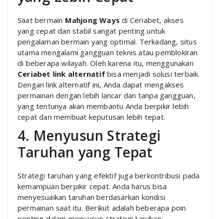
Saat bermain
Mahjong Ways
di Ceriabet, akses
yang cepat dan stabil sangat penting untuk
pengalaman bermain yang optimal. Terkadang, situs
utama mengalami gangguan teknis atau pemblokiran
di beberapa wilayah. Oleh karena itu, menggunakan
Ceriabet link alternatif
bisa menjadi solusi terbaik.
Dengan link alternatif ini, Anda dapat mengakses
permainan dengan lebih lancar dan tanpa gangguan,
yang tentunya akan membantu Anda berpikir lebih
cepat dan membuat keputusan lebih tepat.
4. Menyusun Strategi
Taruhan yang Tepat
Strategi taruhan yang efektif juga berkontribusi pada
kemampuan berpikir cepat. Anda harus bisa
menyesuaikan taruhan berdasarkan kondisi
permainan saat itu. Berikut adalah beberapa poin
penting dalam menyusun strategi taruhan: