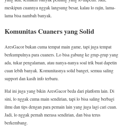
meskipun cuannya nggak langsung besar, kalau lo rajin, lama-
lama bisa nambah banyak.
Komunitas Cuaners yang Solid
AresGacor bukan cuma tempat main game, tapi juga tempat
berkumpulnya para cuaners. Lo bisa gabung ke grup-grup yang
ada, tukar pengalaman, atau nanya-nanya soal trik buat dapetin
cuan lebih banyak. Komunitasnya solid banget, semua saling
support dan kasih info terbaru.
Hal ini juga yang bikin AresGacor beda dari platform lain. Di
sini, lo nggak cuma main sendirian, tapi lo bisa saling berbagi
ilmu dan tips dengan para pemain lain yang juga lagi cari cuan.
Jadi, lo nggak pernah merasa sendirian, dan bisa terus
berkembang.