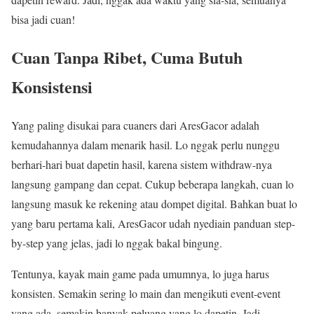
bisa jadi cuan!
Cuan Tanpa Ribet, Cuma Butuh
Konsistensi
Yang paling disukai para cuaners dari AresGacor adalah
kemudahannya dalam menarik hasil. Lo nggak perlu nunggu
berhari-hari buat dapetin hasil, karena sistem withdraw-nya
langsung gampang dan cepat. Cukup beberapa langkah, cuan lo
langsung masuk ke rekening atau dompet digital. Bahkan buat lo
yang baru pertama kali, AresGacor udah nyediain panduan step-
by-step yang jelas, jadi lo nggak bakal bingung.
Tentunya, kayak main game pada umumnya, lo juga harus
konsisten. Semakin sering lo main dan mengikuti event-event
yang ada, semakin banyak peluang yang lo dapetin. Jadi,