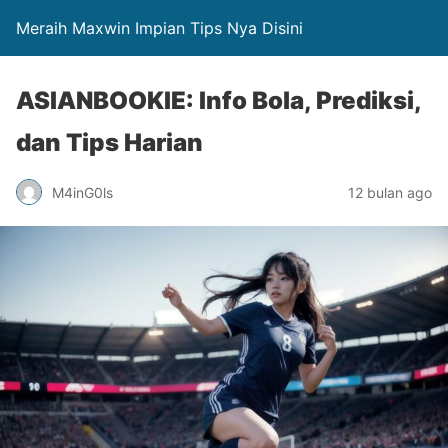
Meraih Maxwin Impian Tips Nya Disini
ASIANBOOKIE: Info Bola, Prediksi,
dan Tips Harian
M4inG0ls
12 bulan ago