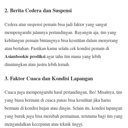
2.
Berita Cedera dan Suspensi
Cedera atau suspensi pemain bisa jadi faktor yang sangat
mempengaruhi jalannya pertandingan. Bayangin aja, tim yang
kehilangan pemain bintangnya bisa kesulitan dalam menyerang
atau bertahan. Pastikan kamu selalu cek kondisi pemain di
Asianbookie prediksi
agar tahu tim mana yang lebih
diuntungkan atau justru lebih lemah.
3.
Faktor Cuaca dan Kondisi Lapangan
Cuaca juga mempengaruhi hasil pertandingan, lho! Misalnya, tim
yang biasa bermain di cuaca panas bisa kesulitan jika harus
bermain di kondisi hujan atau dingin. Selain itu, kondisi lapangan
yang buruk juga bisa merubah permainan, terutama bagi tim yang
mengandalkan kecepatan atau teknik tinggi.