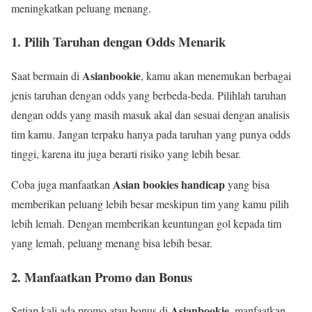
meningkatkan peluang menang.
1.
Pilih Taruhan dengan Odds Menarik
Asianbookie
Saat bermain di
, kamu akan menemukan berbagai
jenis taruhan dengan odds yang berbeda-beda. Pilihlah taruhan
dengan odds yang masih masuk akal dan sesuai dengan analisis
tim kamu. Jangan terpaku hanya pada taruhan yang punya odds
tinggi, karena itu juga berarti risiko yang lebih besar.
Asian bookies handicap
Coba juga manfaatkan
yang bisa
memberikan peluang lebih besar meskipun tim yang kamu pilih
lebih lemah. Dengan memberikan keuntungan gol kepada tim
yang lemah, peluang menang bisa lebih besar.
2.
Manfaatkan Promo dan Bonus
Asianbookie
Setiap kali ada promo atau bonus di
, manfaatkan