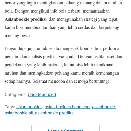
bettor yang ingin meningkatkan peluang menang dalam taruhan
bola. Dengan mengikuti info bola terbaru, memanfaatkan
Asianbookie prediksi
, dan menggunakan strategi yang tepat,
kamu bisa membuat taruhan yang lebih cerdas dan berpeluang
menang besar.
Jangan lupa juga untuk selalu mengecek kondisi tim, performa
pemain, dan analisis prediksi yang ada. Dengan sedikit riset dan
pendekatan yang lebih rasional, kamu bisa lebih menikmati
taruhan dan meningkatkan peluang kamu meraih kemenangan
setiap harinya. Selamat mencoba dan semoga beruntung!
Categories:
Uncategorized
Tags:
asian bookies
,
asian bookies handicap
,
asianbookie
,
asianbookie all
,
asianbookie prediksi
Leave a Comment