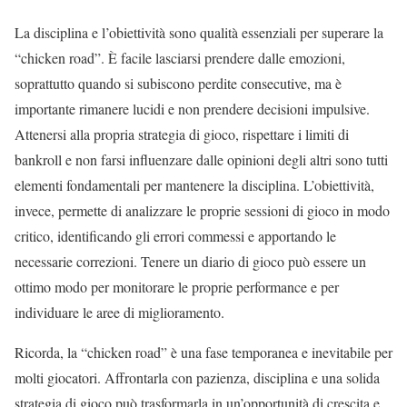
La disciplina e l’obiettività sono qualità essenziali per superare la
“chicken road”. È facile lasciarsi prendere dalle emozioni,
soprattutto quando si subiscono perdite consecutive, ma è
importante rimanere lucidi e non prendere decisioni impulsive.
Attenersi alla propria strategia di gioco, rispettare i limiti di
bankroll e non farsi influenzare dalle opinioni degli altri sono tutti
elementi fondamentali per mantenere la disciplina. L’obiettività,
invece, permette di analizzare le proprie sessioni di gioco in modo
critico, identificando gli errori commessi e apportando le
necessarie correzioni. Tenere un diario di gioco può essere un
ottimo modo per monitorare le proprie performance e per
individuare le aree di miglioramento.
Ricorda, la “chicken road” è una fase temporanea e inevitabile per
molti giocatori. Affrontarla con pazienza, disciplina e una solida
strategia di gioco può trasformarla in un’opportunità di crescita e