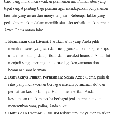
baru yang mulai menawarkan permainan ini. Pilihan situs yang
tepat sangat penting bagi pemain agar mendapatkan pengalaman
bermain yang aman dan menyenangkan. Beberapa faktor yang
perlu diperhatikan dalam memilih situs slot terbaik untuk bermain
Aztec Gems antara lain:
Keamanan dan Lisensi
: Pastikan situs yang Anda pilih
memiliki lisensi yang sah dan menggunakan teknologi enkripsi
untuk melindungi data pribadi dan transaksi finansial Anda. Ini
menjadi sangat penting untuk menjaga kenyamanan dan
keamanan saat bermain.
Banyaknya Pilihan Permainan
: Selain Aztec Gems, pilihlah
situs yang menawarkan berbagai macam permainan slot dan
permainan kasino lainnya. Hal ini memberikan Anda
kesempatan untuk mencoba berbagai jenis permainan dan
menemukan yang paling Anda sukai.
Bonus dan Promosi
: Situs slot terbaru umumnya menawarkan