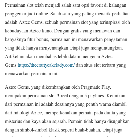
Permainan slot telah menjadi salah satu opsi favorit di kalangan
penggemar judi online. Salah satu yang paling menarik perhatian
adalah Aztec Gems, sebuah permainan slot yang terinspirasi oleh
kebudayaan Aztec kuno. Dengan grafis yang menawan dan
banyaknya fitur bonus, permainan ini menawarkan pengalaman
yang tidak hanya menyenangkan tetapi juga menguntungkan.
Artikel ini akan membahas lebih dalam mengenai Aztec
Gems
https://thecraftycakelady.com/
dan situs slot terbaru yang
menawarkan permainan ini.
Aztec Gems, yang dikembangkan oleh Pragmatic Play,
merupakan permainan slot 3-reel dengan 5 paylines. Keunikan
dari permainan ini adalah desainnya yang penuh warna diambil
dari mitologi Aztec, memperkenalkan pemain pada dunia yang
misterius dan kaya akan sejarah. Pemain tidak hanya disuguhkan
dengan simbol-simbol klasik seperti buah-buahan, tetapi juga