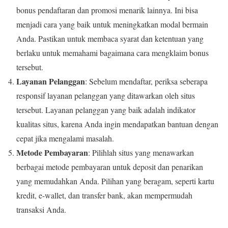
bonus pendaftaran dan promosi menarik lainnya. Ini bisa
menjadi cara yang baik untuk meningkatkan modal bermain
Anda. Pastikan untuk membaca syarat dan ketentuan yang
berlaku untuk memahami bagaimana cara mengklaim bonus
tersebut.
Layanan Pelanggan
: Sebelum mendaftar, periksa seberapa
responsif layanan pelanggan yang ditawarkan oleh situs
tersebut. Layanan pelanggan yang baik adalah indikator
kualitas situs, karena Anda ingin mendapatkan bantuan dengan
cepat jika mengalami masalah.
Metode Pembayaran
: Pilihlah situs yang menawarkan
berbagai metode pembayaran untuk deposit dan penarikan
yang memudahkan Anda. Pilihan yang beragam, seperti kartu
kredit, e-wallet, dan transfer bank, akan mempermudah
transaksi Anda.