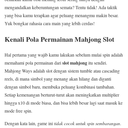
mengandalkan keberuntungan semata? Tentu tidak! Ada taktik
yang bisa kamu terapkan agar peluang menangmu makin besar.
Yuk bongkar rahasia cara main yang lebih cerdas!
Kenali Pola Permainan Mahjong Slot
Hal pertama yang wajib kamu lakukan sebelum mulai spin adalah
slot mahjong
memahami pola permainan dari
itu sendiri.
Mahjong Ways adalah slot dengan sistem tumble atau cascading
reels, di mana simbol yang menang akan hilang dan diganti
dengan simbol baru, membuka peluang kombinasi tambahan.
Setiap kemenangan berturut-turut akan meningkatkan multiplier
hingga x10 di mode biasa, dan bisa lebih besar lagi saat masuk ke
mode free spin.
Dengan kata lain, game ini
tidak cocok untuk spin sembarangan
.