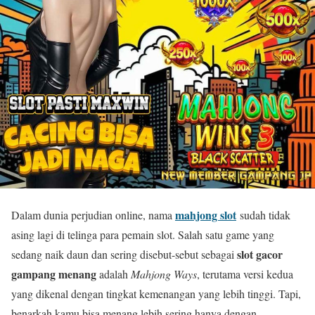
mahjong slot
Dalam dunia perjudian online, nama
sudah tidak
asing lagi di telinga para pemain slot. Salah satu game yang
slot gacor
sedang naik daun dan sering disebut-sebut sebagai
gampang menang
adalah
Mahjong Ways
, terutama versi kedua
yang dikenal dengan tingkat kemenangan yang lebih tinggi. Tapi,
benarkah kamu bisa menang lebih sering hanya dengan