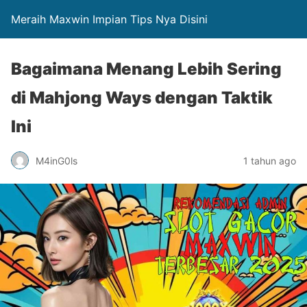
Meraih Maxwin Impian Tips Nya Disini
Bagaimana Menang Lebih Sering
di Mahjong Ways dengan Taktik
Ini
M4inG0ls
1 tahun ago