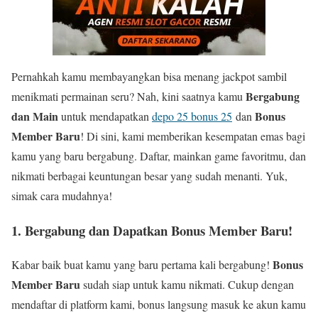
Pernahkah kamu membayangkan bisa menang jackpot sambil
Bergabung
menikmati permainan seru? Nah, kini saatnya kamu
dan Main
Bonus
untuk mendapatkan
depo 25 bonus 25
dan
Member Baru
! Di sini, kami memberikan kesempatan emas bagi
kamu yang baru bergabung. Daftar, mainkan game favoritmu, dan
nikmati berbagai keuntungan besar yang sudah menanti. Yuk,
simak cara mudahnya!
1.
Bergabung dan Dapatkan Bonus Member Baru!
Bonus
Kabar baik buat kamu yang baru pertama kali bergabung!
Member Baru
sudah siap untuk kamu nikmati. Cukup dengan
mendaftar di platform kami, bonus langsung masuk ke akun kamu