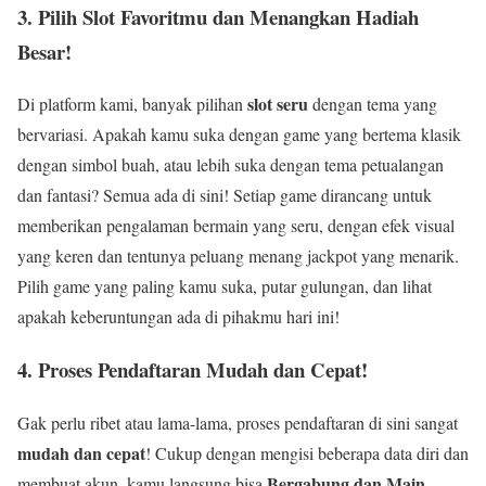
3.
Pilih Slot Favoritmu dan Menangkan Hadiah
Besar!
slot seru
Di platform kami, banyak pilihan
dengan tema yang
bervariasi. Apakah kamu suka dengan game yang bertema klasik
dengan simbol buah, atau lebih suka dengan tema petualangan
dan fantasi? Semua ada di sini! Setiap game dirancang untuk
memberikan pengalaman bermain yang seru, dengan efek visual
yang keren dan tentunya peluang menang jackpot yang menarik.
Pilih game yang paling kamu suka, putar gulungan, dan lihat
apakah keberuntungan ada di pihakmu hari ini!
4.
Proses Pendaftaran Mudah dan Cepat!
Gak perlu ribet atau lama-lama, proses pendaftaran di sini sangat
mudah dan cepat
! Cukup dengan mengisi beberapa data diri dan
Bergabung dan Main
membuat akun, kamu langsung bisa
.