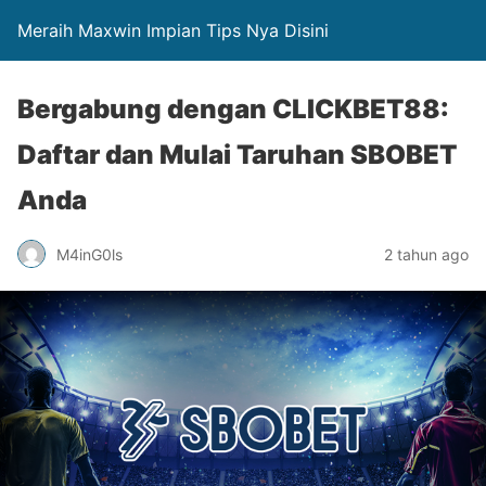
Meraih Maxwin Impian Tips Nya Disini
Bergabung dengan CLICKBET88:
Daftar dan Mulai Taruhan SBOBET
Anda
M4inG0ls
2 tahun ago