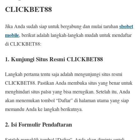
CLICKBET88
sbobet
Jika Anda sudah siap untuk bergabung dan mulai taruhan
mobile
, berikut adalah langkah-langkah mudah untuk mendaftar
di CLICKBET88:
1. Kunjungi Situs Resmi CLICKBET88
Langkah pertama tentu saja adalah mengunjungi situs resmi
CLICKBET88. Pastikan Anda membuka situs yang benar untuk
menghindari situs palsu yang bisa merugikan. Setelah itu, Anda
akan menemukan tombol “Daftar” di halaman utama yang siap
memandu Anda ke langkah berikutnya.
2. Isi Formulir Pendaftaran
Setelah mengklik tombol “Daftar”, Anda akan diminta untuk