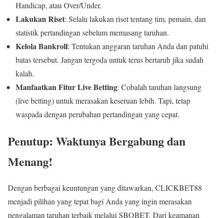
Handicap, atau Over/Under.
Lakukan Riset
: Selalu lakukan riset tentang tim, pemain, dan
statistik pertandingan sebelum memasang taruhan.
Kelola Bankroll
: Tentukan anggaran taruhan Anda dan patuhi
batas tersebut. Jangan tergoda untuk terus bertaruh jika sudah
kalah.
Manfaatkan Fitur Live Betting
: Cobalah taruhan langsung
(live betting) untuk merasakan keseruan lebih. Tapi, tetap
waspada dengan perubahan pertandingan yang cepat.
Penutup: Waktunya Bergabung dan
Menang!
Dengan berbagai keuntungan yang ditawarkan, CLICKBET88
menjadi pilihan yang tepat bagi Anda yang ingin merasakan
pengalaman taruhan terbaik melalui SBOBET. Dari keamanan