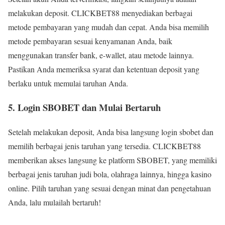
melakukan deposit. CLICKBET88 menyediakan berbagai
metode pembayaran yang mudah dan cepat. Anda bisa memilih
metode pembayaran sesuai kenyamanan Anda, baik
menggunakan transfer bank, e-wallet, atau metode lainnya.
Pastikan Anda memeriksa syarat dan ketentuan deposit yang
berlaku untuk memulai taruhan Anda.
5. Login SBOBET dan Mulai Bertaruh
Setelah melakukan deposit, Anda bisa langsung login sbobet dan
memilih berbagai jenis taruhan yang tersedia. CLICKBET88
memberikan akses langsung ke platform SBOBET, yang memiliki
berbagai jenis taruhan judi bola, olahraga lainnya, hingga kasino
online. Pilih taruhan yang sesuai dengan minat dan pengetahuan
Anda, lalu mulailah bertaruh!