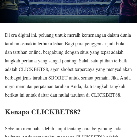
Di era digital ini, peluang untuk meraih kemenangan dalam dunia
taruhan semakin terbuka lebar. Bagi para penggemar judi bola
dan taruhan online, bergabung dengan situs yang tepat adalah
langkah pertama yang sangat penting. Salah satu pilihan terbaik
adalah CLICKBET88, agen sbobet terpercaya yang menyediakan
berbagai jenis taruhan SBOBET untuk semua pemain. Jika Anda
ingin memulai perjalanan taruhan Anda, ikuti langkah-langkah
berikut ini untuk daftar dan mulai taruhan di CLICKBET88.
Kenapa CLICKBET88?
Sebelum membahas lebih lanjut tentang cara bergabung, ada
baiknya Anda mengetahui mengapa CLICKBET88 adalah