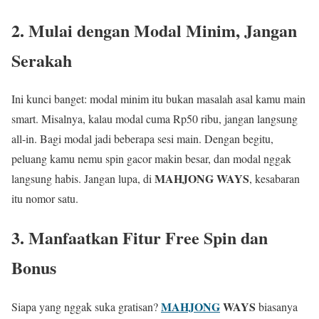
2. Mulai dengan Modal Minim, Jangan
Serakah
Ini kunci banget: modal minim itu bukan masalah asal kamu main
smart. Misalnya, kalau modal cuma Rp50 ribu, jangan langsung
all-in. Bagi modal jadi beberapa sesi main. Dengan begitu,
peluang kamu nemu spin gacor makin besar, dan modal nggak
MAHJONG WAYS
langsung habis. Jangan lupa, di
, kesabaran
itu nomor satu.
3. Manfaatkan Fitur Free Spin dan
Bonus
MAHJONG
WAYS
Siapa yang nggak suka gratisan?
biasanya