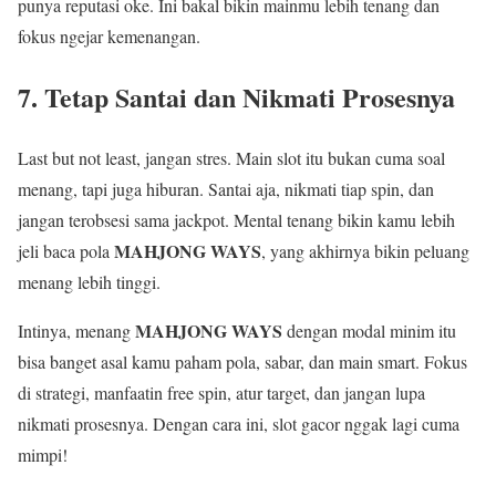
punya reputasi oke. Ini bakal bikin mainmu lebih tenang dan
fokus ngejar kemenangan.
7. Tetap Santai dan Nikmati Prosesnya
Last but not least, jangan stres. Main slot itu bukan cuma soal
menang, tapi juga hiburan. Santai aja, nikmati tiap spin, dan
jangan terobsesi sama jackpot. Mental tenang bikin kamu lebih
MAHJONG WAYS
jeli baca pola
, yang akhirnya bikin peluang
menang lebih tinggi.
MAHJONG WAYS
Intinya, menang
dengan modal minim itu
bisa banget asal kamu paham pola, sabar, dan main smart. Fokus
di strategi, manfaatin free spin, atur target, dan jangan lupa
nikmati prosesnya. Dengan cara ini, slot gacor nggak lagi cuma
mimpi!