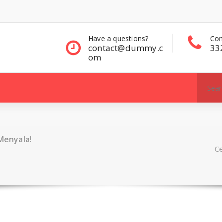
questions?
Contact Sales
Con
ct@dummy.c
332 00 322
33
Search
for:
Menyala!
C