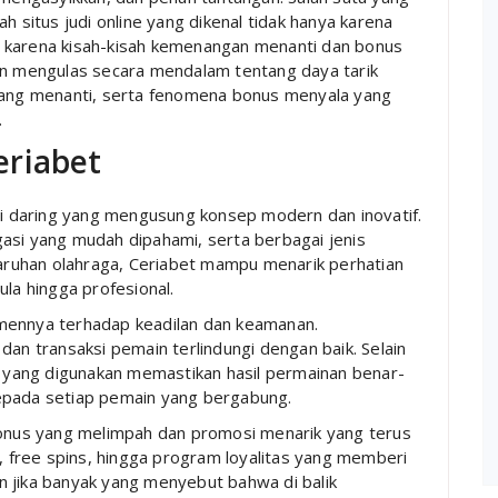
h situs judi online yang dikenal tidak hanya karena
 karena kisah-kisah kemenangan menanti dan bonus
kan mengulas secara mendalam tentang daya tarik
 yang menanti, serta fenomena bonus menyala yang
.
eriabet
udi daring yang mengusung konsep modern dan inovatif.
asi yang mudah dipahami, serta berbagai jenis
 taruhan olahraga, Ceriabet mampu menarik perhatian
ula hingga profesional.
mennya terhadap keadilan dan keamanan.
dan transaksi pemain terlindungi dengan baik. Selain
yang digunakan memastikan hasil permainan benar-
epada setiap pemain yang bergabung.
 bonus yang melimpah dan promosi menarik yang terus
k, free spins, hingga program loyalitas yang memberi
n jika banyak yang menyebut bahwa di balik