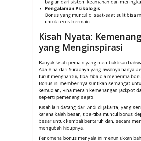
bagian dari sistem keamanan dan meningk
Pengalaman Psikologis
Bonus yang muncul di saat-saat sulit bisa 
untuk terus bermain.
Kisah Nyata: Kemenan
yang Menginspirasi
Banyak kisah pemain yang membuktikan bahwa 
Ada Rina dari Surabaya yang awalnya hanya be
turut menghantui, tiba-tiba dia menerima bon
Bonus ini memberinya suntikan semangat untu
kemudian, Rina meraih kemenangan jackpot d
seperti pemenang sejati.
Kisah lain datang dari Andi di Jakarta, yang s
karena kalah besar, tiba-tiba muncul bonus 
besar untuk kembali bertaruh dan, secara m
mengubah hidupnya.
Fenomena bonus menyala ini menunjukkan bah