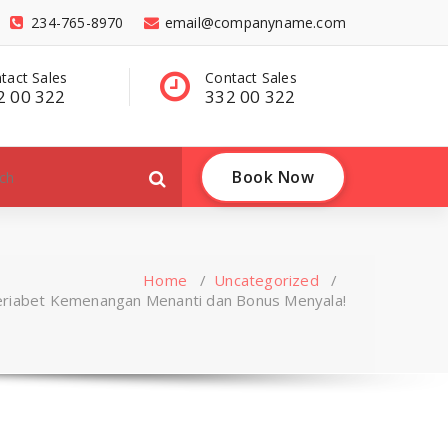
234-765-8970
email@companyname.com
tact Sales
Have a questions?
C
2 00 322
contact@dummy
3
.com
Book Now
Home
/
Uncategorized
/
eriabet Kemenangan Menanti dan Bonus Menyala!