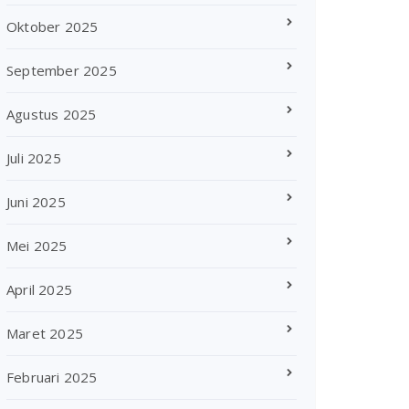
Oktober 2025
September 2025
Agustus 2025
Juli 2025
Juni 2025
Mei 2025
April 2025
Maret 2025
Februari 2025