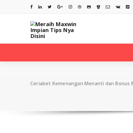
Skip
to
content
Sales
Contact Sales
Have a 
322
332 00 322
conta
om
Ceriabet Kemenangan Menanti dan Bonus 