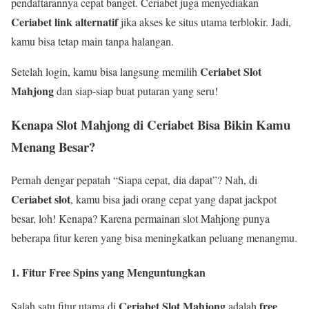
pendaftarannya cepat banget. Ceriabet juga menyediakan
Ceriabet link alternatif
jika akses ke situs utama terblokir. Jadi,
kamu bisa tetap main tanpa halangan.
Ceriabet Slot
Setelah login, kamu bisa langsung memilih
Mahjong
dan siap-siap buat putaran yang seru!
Kenapa Slot Mahjong di Ceriabet Bisa Bikin Kamu
Menang Besar?
Pernah dengar pepatah “Siapa cepat, dia dapat”? Nah, di
Ceriabet slot
, kamu bisa jadi orang cepat yang dapat jackpot
besar, loh! Kenapa? Karena permainan slot Mahjong punya
beberapa fitur keren yang bisa meningkatkan peluang menangmu.
1.
Fitur Free Spins yang Menguntungkan
Ceriabet Slot Mahjong
free
Salah satu fitur utama di
adalah