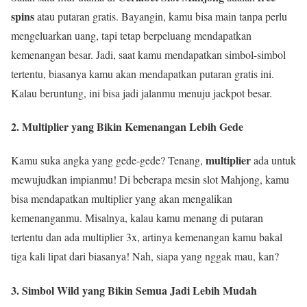
spins
atau putaran gratis. Bayangin, kamu bisa main tanpa perlu
mengeluarkan uang, tapi tetap berpeluang mendapatkan
kemenangan besar. Jadi, saat kamu mendapatkan simbol-simbol
tertentu, biasanya kamu akan mendapatkan putaran gratis ini.
Kalau beruntung, ini bisa jadi jalanmu menuju jackpot besar.
2.
Multiplier yang Bikin Kemenangan Lebih Gede
multiplier
Kamu suka angka yang gede-gede? Tenang,
ada untuk
mewujudkan impianmu! Di beberapa mesin slot Mahjong, kamu
bisa mendapatkan multiplier yang akan mengalikan
kemenanganmu. Misalnya, kalau kamu menang di putaran
tertentu dan ada multiplier 3x, artinya kemenangan kamu bakal
tiga kali lipat dari biasanya! Nah, siapa yang nggak mau, kan?
3.
Simbol Wild yang Bikin Semua Jadi Lebih Mudah