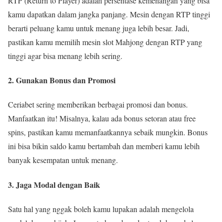
RTP (Return to Player) adalah persentase kemenangan yang bisa
kamu dapatkan dalam jangka panjang. Mesin dengan RTP tinggi
berarti peluang kamu untuk menang juga lebih besar. Jadi,
pastikan kamu memilih mesin slot Mahjong dengan RTP yang
tinggi agar bisa menang lebih sering.
2.
Gunakan Bonus dan Promosi
Ceriabet sering memberikan berbagai promosi dan bonus.
Manfaatkan itu! Misalnya, kalau ada bonus setoran atau free
spins, pastikan kamu memanfaatkannya sebaik mungkin. Bonus
ini bisa bikin saldo kamu bertambah dan memberi kamu lebih
banyak kesempatan untuk menang.
3.
Jaga Modal dengan Baik
Satu hal yang nggak boleh kamu lupakan adalah mengelola