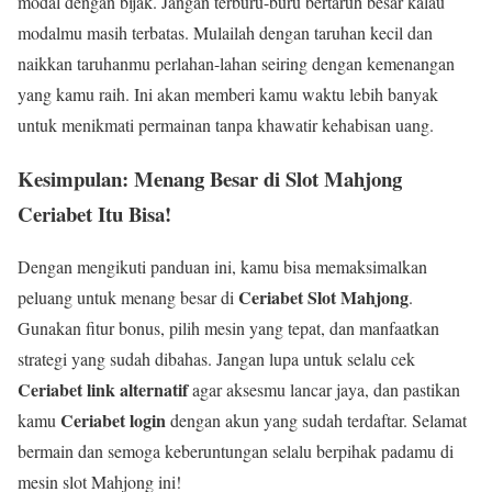
modal dengan bijak. Jangan terburu-buru bertaruh besar kalau
modalmu masih terbatas. Mulailah dengan taruhan kecil dan
naikkan taruhanmu perlahan-lahan seiring dengan kemenangan
yang kamu raih. Ini akan memberi kamu waktu lebih banyak
untuk menikmati permainan tanpa khawatir kehabisan uang.
Kesimpulan: Menang Besar di Slot Mahjong
Ceriabet Itu Bisa!
Dengan mengikuti panduan ini, kamu bisa memaksimalkan
Ceriabet Slot Mahjong
peluang untuk menang besar di
.
Gunakan fitur bonus, pilih mesin yang tepat, dan manfaatkan
strategi yang sudah dibahas. Jangan lupa untuk selalu cek
Ceriabet link alternatif
agar aksesmu lancar jaya, dan pastikan
Ceriabet login
kamu
dengan akun yang sudah terdaftar. Selamat
bermain dan semoga keberuntungan selalu berpihak padamu di
mesin slot Mahjong ini!