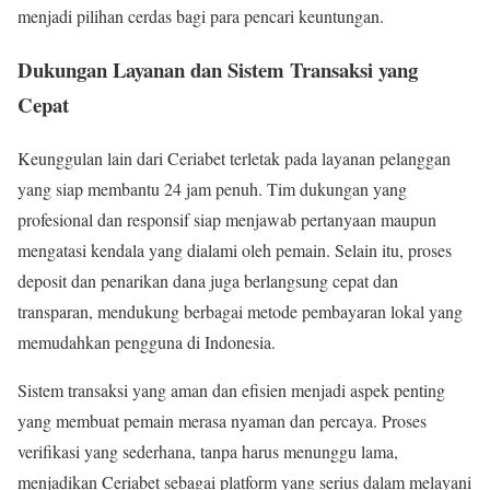
menjadi pilihan cerdas bagi para pencari keuntungan.
Dukungan Layanan dan Sistem Transaksi yang
Cepat
Keunggulan lain dari Ceriabet terletak pada layanan pelanggan
yang siap membantu 24 jam penuh. Tim dukungan yang
profesional dan responsif siap menjawab pertanyaan maupun
mengatasi kendala yang dialami oleh pemain. Selain itu, proses
deposit dan penarikan dana juga berlangsung cepat dan
transparan, mendukung berbagai metode pembayaran lokal yang
memudahkan pengguna di Indonesia.
Sistem transaksi yang aman dan efisien menjadi aspek penting
yang membuat pemain merasa nyaman dan percaya. Proses
verifikasi yang sederhana, tanpa harus menunggu lama,
menjadikan Ceriabet sebagai platform yang serius dalam melayani