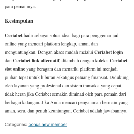
para pemainnya.
Kesimpulan
Ceriabet
hadir sebagai solusi ideal bagi para penggemar judi
online yang mencari platform lengkap, aman, dan
Ceriabet login
menguntungkan. Dengan akses mudah melalui
Ceriabet link alternatif
Ceriabet
dan
, ditambah dengan koleksi
slot online
yang beragam dan menarik, platform ini menjadi
pilihan tepat untuk hiburan sekaligus peluang finansial. Didukung
oleh layanan yang profesional dan sistem transaksi yang cepat,
tidak heran jika Ceriabet semakin diminati oleh para pemain dari
berbagai kalangan. Jika Anda mencari pengalaman bermain yang
aman, seru, dan penuh keuntungan, Ceriabet adalah jawabannya.
Categories:
bonus new member