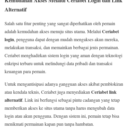
Kemudahan Akses Melalui Ceriabet Login dan Link
Alternatif
Salah satu fitur penting yang sangat diperhatikan oleh pemain
Ceriabet
adalah kemudahan akses menuju situs utama. Melalui
login
, pengguna dapat dengan mudah mengakses akun mereka,
melakukan transaksi, dan memainkan berbagai jenis permainan.
Ceriabet menghadirkan sistem login yang aman dengan teknologi
enkripsi terbaru untuk melindungi data pribadi dan transaksi
keuangan para pemain.
Untuk mengantisipasi adanya gangguan akses akibat pemblokiran
Ceriabet link
atau kendala teknis, Ceriabet juga menyediakan
alternatif
. Link ini berfungsi sebagai pintu cadangan yang tetap
memberikan akses ke situs utama tanpa harus mengubah data
login atau akun pengguna. Dengan sistem ini, pemain tetap bisa
menikmati permainan kapan pun tanpa hambatan.