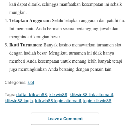
kali dapat ditarik, sehingga manfaatkan kesempatan ini sebaik
mungkin.
Tetapkan Anggaran:
Selalu tetapkan anggaran dan patuhi itu.
Ini membantu Anda bermain secara bertanggung jawab dan
menghindari kerugian besar.
Ikuti Turnamen:
Banyak kasino menawarkan turnamen slot
dengan hadiah besar. Mengikuti turnamen ini tidak hanya
memberi Anda kesempatan untuk menang lebih banyak tetapi
juga memungkinkan Anda bersaing dengan pemain lain.
Categories:
slot
Tags:
daftar klikwin88
,
klikwin88
,
klikwin88 link alternatif
,
klikwin88 login
,
klikwin88 login alternatif
,
login klikwin88
Leave a Comment