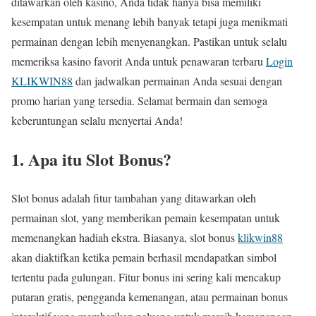
ditawarkan oleh kasino, Anda tidak hanya bisa memiliki
kesempatan untuk menang lebih banyak tetapi juga menikmati
permainan dengan lebih menyenangkan. Pastikan untuk selalu
memeriksa kasino favorit Anda untuk penawaran terbaru
Login
KLIKWIN88
dan jadwalkan permainan Anda sesuai dengan
promo harian yang tersedia. Selamat bermain dan semoga
keberuntungan selalu menyertai Anda!
1. Apa itu Slot Bonus?
Slot bonus adalah fitur tambahan yang ditawarkan oleh
permainan slot, yang memberikan pemain kesempatan untuk
memenangkan hadiah ekstra. Biasanya, slot bonus
klikwin88
akan diaktifkan ketika pemain berhasil mendapatkan simbol
tertentu pada gulungan. Fitur bonus ini sering kali mencakup
putaran gratis, pengganda kemenangan, atau permainan bonus