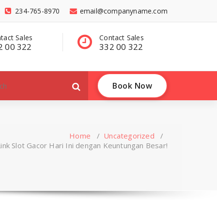
234-765-8970
email@companyname.com
tact Sales
Have a questions?
C
2 00 322
contact@dummy
3
.com
Book Now
Home
/
Uncategorized
/
nk Slot Gacor Hari Ini dengan Keuntungan Besar!