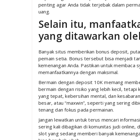
penting agar Anda tidak terjebak dalam perm
uang.
Selain itu, manfaat
yang ditawarkan oleh
Banyak situs memberikan bonus deposit, puta
pemain setia. Bonus tersebut bisa menjadi t
kemenangan Anda. Pastikan untuk membaca sy
memanfaatkannya dengan maksimal.
Bermain dengan deposit 10K memang memberik
bermain dengan risiko yang lebih kecil, teta
yang tepat, kebersihan mental, dan kesabara
besar, atau “maxwin”, seperti yang sering dib
tenang dan fokus pada permainan.
Jangan lewatkan untuk terus mencari informasi m
sering kali dibagikan di komunitas judi onlin
slot yang sedang memberi banyak kemenangan.