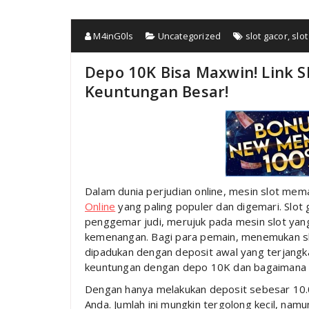
M4inG0ls
Uncategorized
slot gacor
,
slot
Depo 10K Bisa Maxwin! Link S
Keuntungan Besar!
Dalam dunia perjudian online, mesin slot me
Online
yang paling populer dan digemari. Slot 
penggemar judi, merujuk pada mesin slot ya
kemenangan. Bagi para pemain, menemukan slo
dipadukan dengan deposit awal yang terjangk
keuntungan dengan depo 10K dan bagaimana car
Dengan hanya melakukan deposit sebesar 10.0
Anda. Jumlah ini mungkin tergolong kecil, na