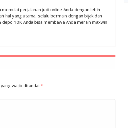
a memulai perjalanan judi online Anda dengan lebih
ah hal yang utama, selalu bermain dengan bijak dan
ga depo 10K Anda bisa membawa Anda meraih maxwin
 yang wajib ditandai
*