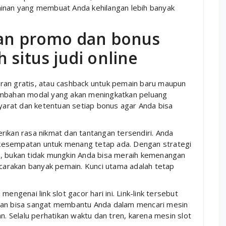
ainan yang membuat Anda kehilangan lebih banyak
kan promo dan bonus
 situs judi online
ran gratis, atau cashback untuk pemain baru maupun
ambahan modal yang akan meningkatkan peluang
arat dan ketentuan setiap bonus agar Anda bisa
an rasa nikmat dan tantangan tersendiri. Anda
pi kesempatan untuk menang tetap ada. Dengan strategi
n, bukan tidak mungkin Anda bisa meraih kemenangan
icarakan banyak pemain. Kunci utama adalah tetap
engenai link slot gacor hari ini. Link-link tersebut
e, dan bisa sangat membantu Anda dalam mencari mesin
 Selalu perhatikan waktu dan tren, karena mesin slot