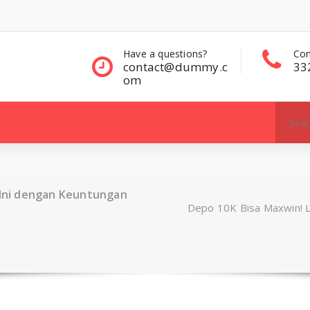
questions?
Contact Sales
Con
ct@dummy.c
332 00 322
33
Search
for:
i Ini dengan Keuntungan
Depo 10K Bisa Maxwin! Li