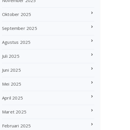
November 2025
Oktober 2025
September 2025
Agustus 2025
Juli 2025
Juni 2025
Mei 2025
April 2025
Maret 2025
Februari 2025