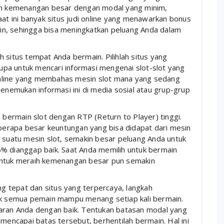
aih kemenangan besar dengan modal yang minim,
aat ini banyak situs judi online yang menawarkan bonus
n, sehingga bisa meningkatkan peluang Anda dalam
 situs tempat Anda bermain. Pilihlah situs yang
 lupa untuk mencari informasi mengenai slot-slot yang
nline yang membahas mesin slot mana yang sedang
emukan informasi ini di media sosial atau grup-grup
h bermain slot dengan RTP (Return to Player) tinggi.
erapa besar keuntungan yang bisa didapat dari mesin
P suatu mesin slot, semakin besar peluang Anda untuk
% dianggap baik. Saat Anda memilih untuk bermain
untuk meraih kemenangan besar pun semakin
g tepat dan situs yang terpercaya, langkah
dak semua pemain mampu menang setiap kali bermain.
garan Anda dengan baik. Tentukan batasan modal yang
 mencapai batas tersebut, berhentilah bermain. Hal ini