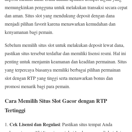
memungkinkan pengguna untuk melakukan transaksi secara cepat
dan aman. Situs slot yang mendukung deposit dengan dana
menjadi pilihan favorit karena menawarkan kemudahan dan
kenyamanan bagi pemain.
Sebelum memilih situs slot untuk melakukan deposit lewat dana,
pastikan situs tersebut terdaftar dan memiliki lisensi resmi. Hal ini
penting untuk menjamin keamanan dan keadilan permainan. Situs
yang terpercaya biasanya memiliki berbagai pilihan permainan
slot dengan RTP yang tinggi serta menawarkan bonus dan
promosi menarik bagi para pemain.
Cara Memilih Situs Slot Gacor dengan RTP
Tertinggi
Cek Lisensi dan Regulasi
: Pastikan situs tempat Anda