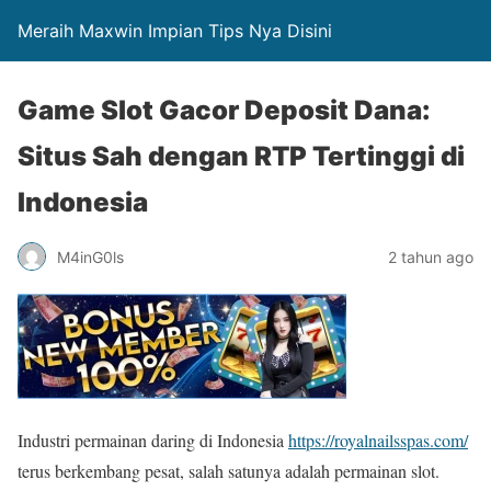
Meraih Maxwin Impian Tips Nya Disini
Game Slot Gacor Deposit Dana:
Situs Sah dengan RTP Tertinggi di
Indonesia
M4inG0ls
2 tahun ago
Industri permainan daring di Indonesia
https://royalnailsspas.com/
terus berkembang pesat, salah satunya adalah permainan slot.