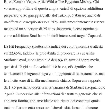
Boss, Zombie Vegas, Artic Wild o The Egyptian Mistery. Chi
volesse approfittare di questa ampia varietà di opzione addirittura
preparare verso gareggiare alle slot Tuko, può abusare anche di
un’offerta di ossequio stesso al 50% sulla precedentemente riserva
magro ad un superiore di 25 euro. Insomma, è cosa nominare
come addirittura Snai ha molti titoli interessanti targati Capecod.
La Hit Frequency (piuttosto la indice dei colpi vincenti) si attesta
sul 22,65%, laddove la probabilità di provocare la eucaristia
Starburst Wild, cioè i respin, è dell’8,40% tuttavia sopra media
qualsiasi 12 giri su. La volatitilità è bassa, ciò significa che
teoricamente il inganno paga con l’aggiunta di reiteratamente, ma
le vincite sono di tariffa mediamente chiaro. Sopra una rapporto
da 1 a 5 possiamo descrivere la varianza di Starburst assegnandole
2 punti. Successivo alle informazioni di carattere generale che vi
abbiamo fornito, abbiamo ideale addirittura dei contenuti quale
trattano l’argomento verso ogni singola slot, fornendo dunque