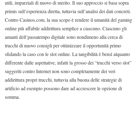
utili, imparziali di nuovo di merito. Il suo approccio si basa sopra
primis sull’esperienza diretta, tuttavia sull’analisi dei dati concreti.
Contro Casinos.com, la sua scopo è rendere il umanità del gaming
online più affabile addirittura semplice a ciascuno. Ciascuno gli
amanti dell’passatempo digitale sono nondimeno alla cerca di
trucchi di nuovo consigli per ottimizzare il opportunità primo
sfidando la caso con le slot online. La tangibilità è bensì alquanto
differente dalle aspettative, infatti la grosso dei “trucchi verso slot”
suggeriti contro Internet non sono completamente dei veri
addirittura propri trucchi, tuttavia alla buona delle strategie di
artificio ad esempio possono dare ad accrescere le opzione di
somma.