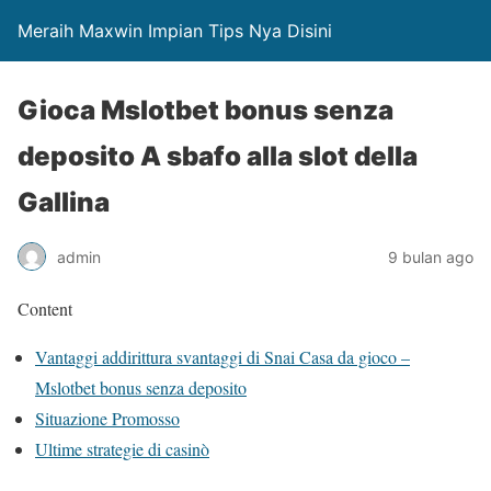
Meraih Maxwin Impian Tips Nya Disini
Gioca Mslotbet bonus senza
deposito A sbafo alla slot della
Gallina
admin
9 bulan ago
Content
Vantaggi addirittura svantaggi di Snai Casa da gioco –
Mslotbet bonus senza deposito
Situazione Promosso
Ultime strategie di casinò