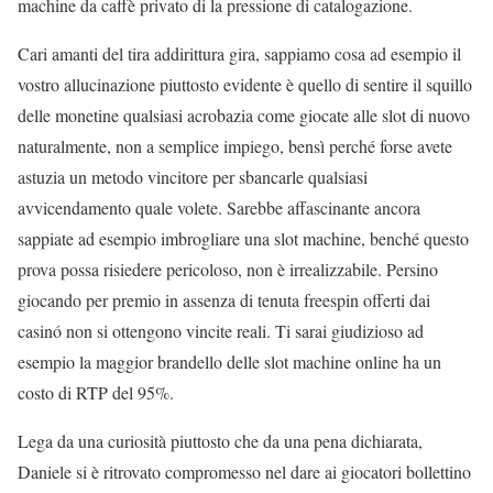
machine da caffè privato di la pressione di catalogazione.
Cari amanti del tira addirittura gira, sappiamo cosa ad esempio il
vostro allucinazione piuttosto evidente è quello di sentire il squillo
delle monetine qualsiasi acrobazia come giocate alle slot di nuovo
naturalmente, non a semplice impiego, bensì perché forse avete
astuzia un metodo vincitore per sbancarle qualsiasi
avvicendamento quale volete. Sarebbe affascinante ancora
sappiate ad esempio imbrogliare una slot machine, benché questo
prova possa risiedere pericoloso, non è irrealizzabile. Persino
giocando per premio in assenza di tenuta freespin offerti dai
casinó non si ottengono vincite reali. Ti sarai giudizioso ad
esempio la maggior brandello delle slot machine online ha un
costo di RTP del 95%.
Lega da una curiosità piuttosto che da una pena dichiarata,
Daniele si è ritrovato compromesso nel dare ai giocatori bollettino