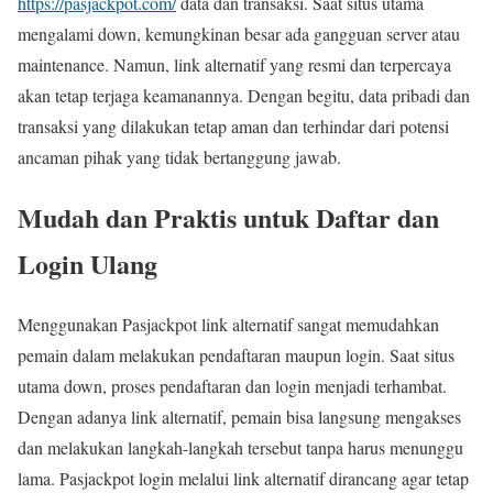
https://pasjackpot.com/
data dan transaksi. Saat situs utama
mengalami down, kemungkinan besar ada gangguan server atau
maintenance. Namun, link alternatif yang resmi dan terpercaya
akan tetap terjaga keamanannya. Dengan begitu, data pribadi dan
transaksi yang dilakukan tetap aman dan terhindar dari potensi
ancaman pihak yang tidak bertanggung jawab.
Mudah dan Praktis untuk Daftar dan
Login Ulang
Menggunakan Pasjackpot link alternatif sangat memudahkan
pemain dalam melakukan pendaftaran maupun login. Saat situs
utama down, proses pendaftaran dan login menjadi terhambat.
Dengan adanya link alternatif, pemain bisa langsung mengakses
dan melakukan langkah-langkah tersebut tanpa harus menunggu
lama. Pasjackpot login melalui link alternatif dirancang agar tetap