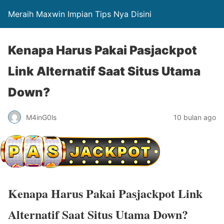
Meraih Maxwin Impian Tips Nya Disini
Kenapa Harus Pakai Pasjackpot
Link Alternatif Saat Situs Utama
Down?
M4inG0ls
10 bulan ago
Kenapa Harus Pakai Pasjackpot Link
Alternatif Saat Situs Utama Down?