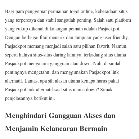
Bagi para penggemar permainan togel online, keberadaan situs
yang terpercaya dan stabil sangatlah penting. Salah satu platform
yang cukup dikenal di kalangan pemain adalah Pasjackpot.
Dengan berbagai fitur menarik dan tampilan yang user-friendly,
Pasjackpot memang menjadi salah satu pilihan favorit. Namun,
seperti halnya situs-situs daring lainnya, terkadang situs utama
Pasjackpot mengalami gangguan atau down. Nah, di sinilah
pentingnya mengetahui dan menggunakan Pasjackpot link
alternatif. Lantas, apa sih alasan utama kenapa harus pakai
Pasjackpot link alternatif saat situs utama down? Simak
penjelasannya berikut ini.
Menghindari Gangguan Akses dan
Menjamin Kelancaran Bermain