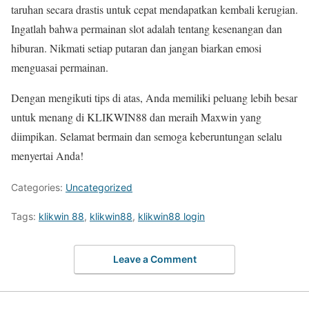
taruhan secara drastis untuk cepat mendapatkan kembali kerugian.
Ingatlah bahwa permainan slot adalah tentang kesenangan dan
hiburan. Nikmati setiap putaran dan jangan biarkan emosi
menguasai permainan.
Dengan mengikuti tips di atas, Anda memiliki peluang lebih besar
untuk menang di KLIKWIN88 dan meraih Maxwin yang
diimpikan. Selamat bermain dan semoga keberuntungan selalu
menyertai Anda!
Categories:
Uncategorized
Tags:
klikwin 88
,
klikwin88
,
klikwin88 login
Leave a Comment