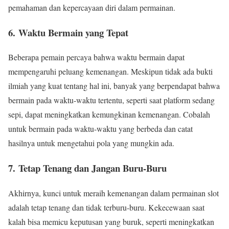
pemahaman dan kepercayaan diri dalam permainan.
6.
Waktu Bermain yang Tepat
Beberapa pemain percaya bahwa waktu bermain dapat
mempengaruhi peluang kemenangan. Meskipun tidak ada bukti
ilmiah yang kuat tentang hal ini, banyak yang berpendapat bahwa
bermain pada waktu-waktu tertentu, seperti saat platform sedang
sepi, dapat meningkatkan kemungkinan kemenangan. Cobalah
untuk bermain pada waktu-waktu yang berbeda dan catat
hasilnya untuk mengetahui pola yang mungkin ada.
7.
Tetap Tenang dan Jangan Buru-Buru
Akhirnya, kunci untuk meraih kemenangan dalam permainan slot
adalah tetap tenang dan tidak terburu-buru. Kekecewaan saat
kalah bisa memicu keputusan yang buruk, seperti meningkatkan