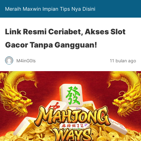
Meraih Maxwin Impian Tips Nya Disini
Link Resmi Ceriabet, Akses Slot
Gacor Tanpa Gangguan!
M4inG0ls
11 bulan ago