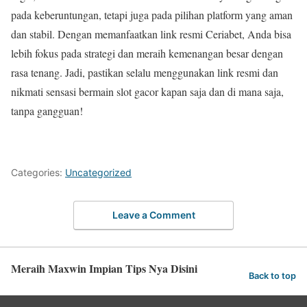
pada keberuntungan, tetapi juga pada pilihan platform yang aman
dan stabil. Dengan memanfaatkan link resmi Ceriabet, Anda bisa
lebih fokus pada strategi dan meraih kemenangan besar dengan
rasa tenang. Jadi, pastikan selalu menggunakan link resmi dan
nikmati sensasi bermain slot gacor kapan saja dan di mana saja,
tanpa gangguan!
Categories:
Uncategorized
Leave a Comment
Meraih Maxwin Impian Tips Nya Disini
Back to top