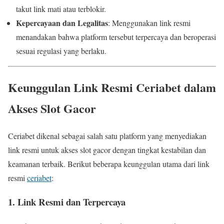
takut link mati atau terblokir.
Kepercayaan dan Legalitas
: Menggunakan link resmi
menandakan bahwa platform tersebut terpercaya dan beroperasi
sesuai regulasi yang berlaku.
Keunggulan Link Resmi Ceriabet dalam
Akses Slot Gacor
Ceriabet dikenal sebagai salah satu platform yang menyediakan
link resmi untuk akses slot gacor dengan tingkat kestabilan dan
keamanan terbaik. Berikut beberapa keunggulan utama dari link
resmi
ceriabet
:
1. Link Resmi dan Terpercaya