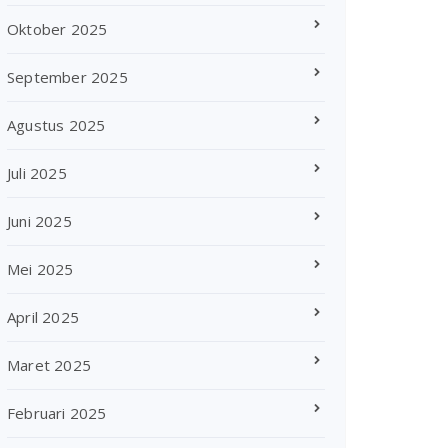
Oktober 2025
September 2025
Agustus 2025
Juli 2025
Juni 2025
Mei 2025
April 2025
Maret 2025
Februari 2025