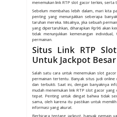
menemukan link RTP slot gacor terkini, serta
Sebelum membahas lebih dalam, mari kita pa
penting yang menunjukkan seberapa banyak
taruhan mereka. Misalnya, jika sebuah permai
yang dipertaruhkan, diharapkan Rp96 akan kem
tidak menunjukkan kemenangan individual,
permainan.
Situs Link RTP Slo
Untuk Jackpot Besar
Salah satu cara untuk menemukan slot gacor
permainan tertentu. Banyak situs judi online
dan terbukti. Saat ini, dengan banyaknya in
mudah menemukan link RTP slot gacor yang
tepat. Penting untuk diingat bahwa tidak sem
sama, oleh karena itu pastikan untuk memilih
informasi yang akurat.
Berbicara tentang jackpot, banyak pemain 