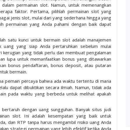
ama dalam permainan slot. Namun, untuk memenangkan
rapa faktor. Pertama, pilihlah permainan slot yang
gai jenis slot, mulai dari yang sederhana hingga yang
lih permainan yang Anda pahami dengan baik dapat
alah satu kunci untuk bermain slot adalah manajemen
k uang yang siap Anda pertaruhkan sebelum mulai
i kerugian yang tidak perlu dan membuat pengalaman
ngan lupa untuk memanfaatkan bonus yang ditawarkan
ikan bonus pendaftaran, bonus deposit, atau putaran
ntuk bermain.
apa pemain percaya bahwa ada waktu tertentu di mana
selalu dapat dibuktikan secara ilmiah. Namun, tidak ada
ain pada waktu yang berbeda untuk melihat apakah
bertaruh dengan uang sungguhan. Banyak situs judi
inan slot. Ini adalah kesempatan yang baik untuk
 ada, dan RTP tanpa harus mengambil risiko uang Anda
kan strategi permainan yang lebih efektif ketika Anda