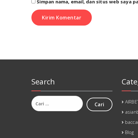
Simpan nama, email, dan situs web saya p
Search
Cate
Cari
AIRBE
untuk:
asianb
bacca
Blog