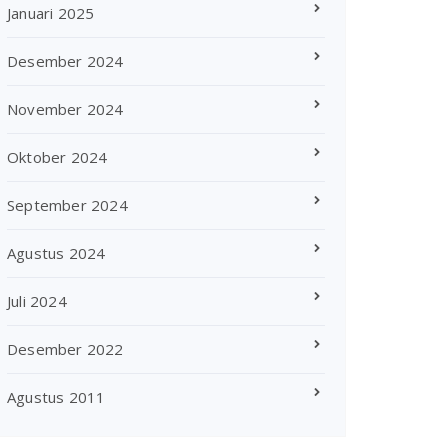
Januari 2025
Desember 2024
November 2024
Oktober 2024
September 2024
Agustus 2024
Juli 2024
Desember 2022
Agustus 2011