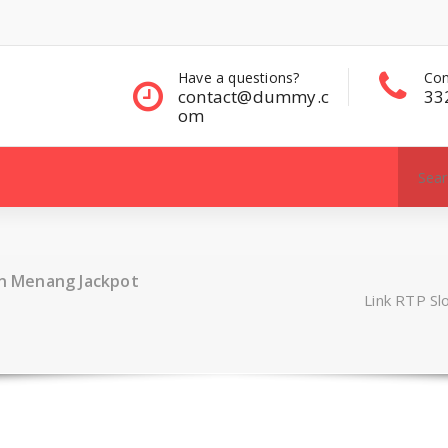
questions?
Contact Sales
Con
ct@dummy.c
332 00 322
33
Search
for:
in Menang Jackpot
Link RTP Sl