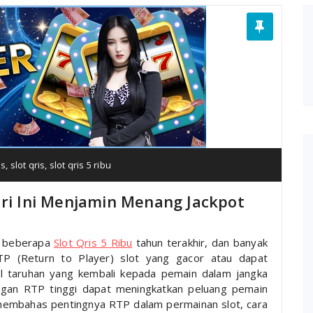
is
,
slot qris
,
slot qris 5 ribu
ari Ini Menjamin Menang Jackpot
m beberapa
Slot Qris 5 Ribu
tahun terakhir, dan banyak
TP (Return to Player) slot yang gacor atau dapat
al taruhan yang kembali kepada pemain dalam jangka
engan RTP tinggi dapat meningkatkan peluang pemain
 membahas pentingnya RTP dalam permainan slot, cara