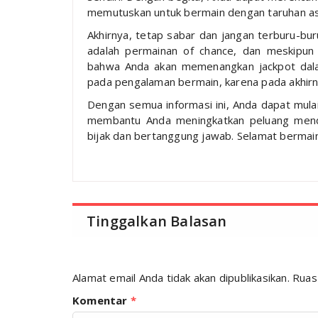
memutuskan untuk bermain dengan taruhan asl
Akhirnya, tetap sabar dan jangan terburu-b
adalah permainan of chance, dan meskipun m
bahwa Anda akan memenangkan jackpot dalam
pada pengalaman bermain, karena pada akhirny
Dengan semua informasi ini, Anda dapat mulai 
membantu Anda meningkatkan peluang menda
bijak dan bertanggung jawab. Selamat berma
Tinggalkan Balasan
Alamat email Anda tidak akan dipublikasikan.
Ruas
Komentar
*