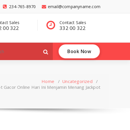
234-765-8970
email@companyname.com
tact Sales
Have a questions?
C
2 00 322
contact@dummy
3
.com
Book Now
Home
/
Uncategorized
/
ot Gacor Online Hari Ini Menjamin Menang Jackpot