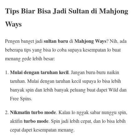
Tips Biar Bisa Jadi Sultan di Mahjong
Ways
sultan baru
Mahjong Ways
Pengen banget jadi
di
? Nih, ada
beberapa tips yang bisa lo coba supaya kesempatan lo buat
menang gede lebih besar:
Mulai dengan taruhan kecil
. Jangan buru-buru naikin
taruhan. Mulai dengan taruhan kecil supaya lo bisa lebih
banyak spin dan lebih banyak peluang buat dapet Wild dan
Free Spins.
Nikmatin turbo mode
. Kalau lo nggak sabar nunggu spin,
turbo mode
aktifin
. Spin jadi lebih cepat, dan lo bisa lebih
cepat dapet kesempatan menang.