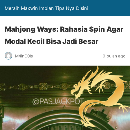
Meraih Maxwin Impian Tips Nya Disini
Mahjong Ways: Rahasia Spin Agar
Modal Kecil Bisa Jadi Besar
M4inG0ls
9 bulan ago