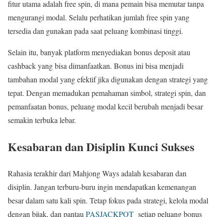
fitur utama adalah free spin, di mana pemain bisa memutar tanpa
mengurangi modal. Selalu perhatikan jumlah free spin yang
tersedia dan gunakan pada saat peluang kombinasi tinggi.
Selain itu, banyak platform menyediakan bonus deposit atau
cashback yang bisa dimanfaatkan. Bonus ini bisa menjadi
tambahan modal yang efektif jika digunakan dengan strategi yang
tepat. Dengan memadukan pemahaman simbol, strategi spin, dan
pemanfaatan bonus, peluang modal kecil berubah menjadi besar
semakin terbuka lebar.
Kesabaran dan Disiplin Kunci Sukses
Rahasia terakhir dari Mahjong Ways adalah kesabaran dan
disiplin. Jangan terburu-buru ingin mendapatkan kemenangan
besar dalam satu kali spin. Tetap fokus pada strategi, kelola modal
dengan bijak, dan pantau
PASJACKPOT
setiap peluang bonus