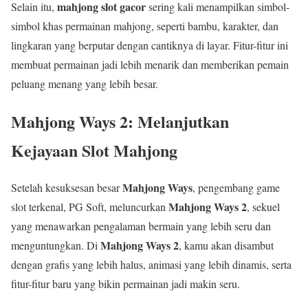
mahjong slot gacor
Selain itu,
sering kali menampilkan simbol-
simbol khas permainan mahjong, seperti bambu, karakter, dan
lingkaran yang berputar dengan cantiknya di layar. Fitur-fitur ini
membuat permainan jadi lebih menarik dan memberikan pemain
peluang menang yang lebih besar.
Mahjong Ways 2: Melanjutkan
Kejayaan Slot Mahjong
Mahjong Ways
Setelah kesuksesan besar
, pengembang game
Mahjong Ways 2
slot terkenal, PG Soft, meluncurkan
, sekuel
yang menawarkan pengalaman bermain yang lebih seru dan
Mahjong Ways 2
menguntungkan. Di
, kamu akan disambut
dengan grafis yang lebih halus, animasi yang lebih dinamis, serta
fitur-fitur baru yang bikin permainan jadi makin seru.