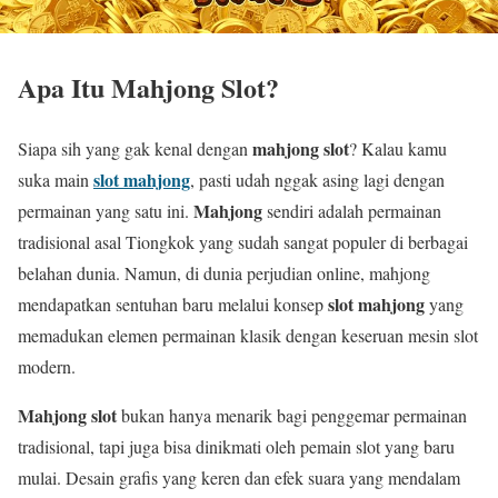
Apa Itu Mahjong Slot?
mahjong slot
Siapa sih yang gak kenal dengan
? Kalau kamu
slot mahjong
suka main
, pasti udah nggak asing lagi dengan
Mahjong
permainan yang satu ini.
sendiri adalah permainan
tradisional asal Tiongkok yang sudah sangat populer di berbagai
belahan dunia. Namun, di dunia perjudian online, mahjong
slot mahjong
mendapatkan sentuhan baru melalui konsep
yang
memadukan elemen permainan klasik dengan keseruan mesin slot
modern.
Mahjong slot
bukan hanya menarik bagi penggemar permainan
tradisional, tapi juga bisa dinikmati oleh pemain slot yang baru
mulai. Desain grafis yang keren dan efek suara yang mendalam