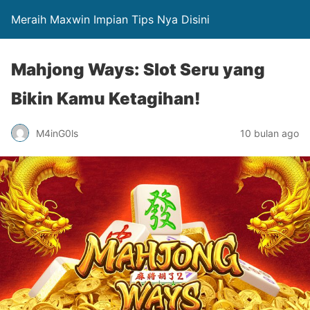
Meraih Maxwin Impian Tips Nya Disini
Mahjong Ways: Slot Seru yang
Bikin Kamu Ketagihan!
M4inG0ls
10 bulan ago