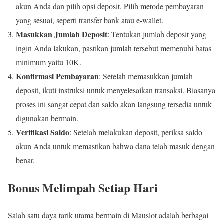
akun Anda dan pilih opsi deposit. Pilih metode pembayaran
yang sesuai, seperti transfer bank atau e-wallet.
Masukkan Jumlah Deposit
: Tentukan jumlah deposit yang
ingin Anda lakukan, pastikan jumlah tersebut memenuhi batas
minimum yaitu 10K.
Konfirmasi Pembayaran
: Setelah memasukkan jumlah
deposit, ikuti instruksi untuk menyelesaikan transaksi. Biasanya
proses ini sangat cepat dan saldo akan langsung tersedia untuk
digunakan bermain.
Verifikasi Saldo
: Setelah melakukan deposit, periksa saldo
akun Anda untuk memastikan bahwa dana telah masuk dengan
benar.
Bonus Melimpah Setiap Hari
Salah satu daya tarik utama bermain di Mauslot adalah berbagai