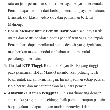
ratusan jenis permainan slot dari berbagai penyedia terkemuka.
Pemain dapat memilih dari berbagai tema dan gaya permainan,
termasuk slot klasik, video slot, dan permainan bertema
Mahjong.
Bonus Menarik untuk Pemain Baru
: Salah satu daya tarik
utama dari Mauslot adalah bonus pendaftaran yang melimpah.
Pemain baru dapat menikmati bonus deposit yang signifikan,
memberikan mereka modal tambahan untuk memulai
petualangan bermain.
Tingkat RTP Tinggi
: Return to Player (RTP) yang tinggi
pada permainan slot di Mauslot memberikan peluang lebih
besar untuk meraih kemenangan. Ini menjadikan setiap putaran
lebih berarti dan menguntungkan bagi para pemain.
Antarmuka Ramah Pengguna
: Situs ini dirancang dengan
antarmuka yang intuitif, sehingga baik pemula maupun pemain
berpengalaman dapat dengan mudah menavigasi dan