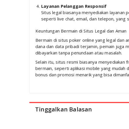
Layanan Pelanggan Responsif
Situs legal biasanya menyediakan layanan 
seperti live chat, email, dan telepon, ya
Keuntungan Bermain di Situs Legal dan Aman
Bermain di situs poker online yang legal da
dana dan data pribadi terjamin, pemain juga
dibayarkan tanpa penundaan atau masalah.
Selain itu, situs resmi biasanya menyediakan
bermain, seperti aplikasi mobile yang mudah d
bonus dan promosi menarik yang bisa dimanfa
Tinggalkan Balasan