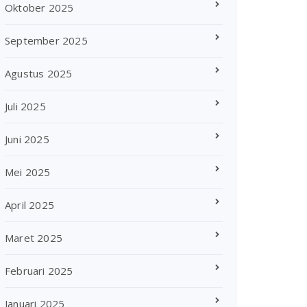
Oktober 2025
September 2025
Agustus 2025
Juli 2025
Juni 2025
Mei 2025
April 2025
Maret 2025
Februari 2025
Januari 2025