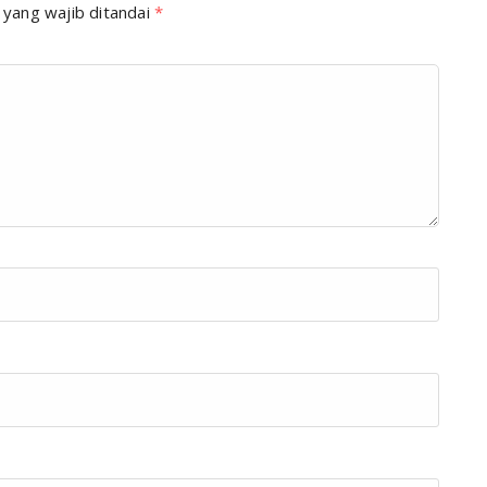
 yang wajib ditandai
*