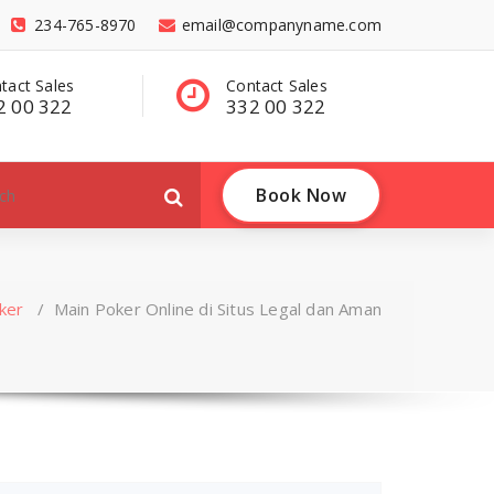
234-765-8970
email@companyname.com
Contact Sales
Have a questions?
332 00 322
contact@dummy
.com
Book Now
ker
/
Main Poker Online di Situs Legal dan Aman