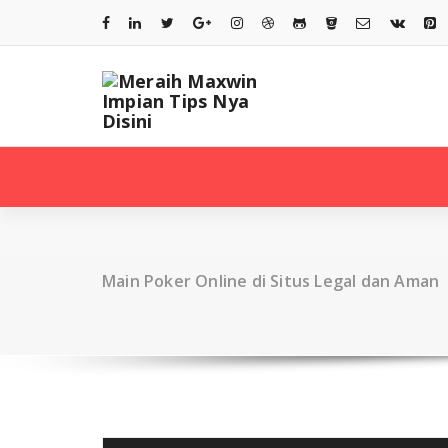
Skip
to
content
Contact Sales
Contact Sales
332 00 322
332 00 322
Main Poker Online di Situs Legal dan Aman