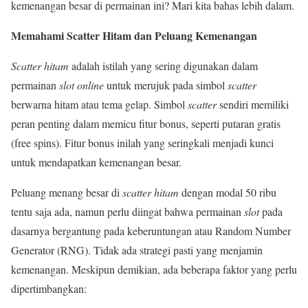
kemenangan besar di permainan ini? Mari kita bahas lebih dalam.
Memahami Scatter Hitam dan Peluang Kemenangan
Scatter hitam
adalah istilah yang sering digunakan dalam
permainan
slot online
untuk merujuk pada simbol
scatter
berwarna hitam atau tema gelap. Simbol
scatter
sendiri memiliki
peran penting dalam memicu fitur bonus, seperti putaran gratis
(free spins). Fitur bonus inilah yang seringkali menjadi kunci
untuk mendapatkan kemenangan besar.
Peluang menang besar di
scatter hitam
dengan modal 50 ribu
tentu saja ada, namun perlu diingat bahwa permainan
slot
pada
dasarnya bergantung pada keberuntungan atau Random Number
Generator (RNG). Tidak ada strategi pasti yang menjamin
kemenangan. Meskipun demikian, ada beberapa faktor yang perlu
dipertimbangkan: