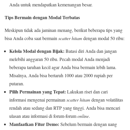
Anda untuk mendapatkan kemenangan besar.
Tips Bermain dengan Modal Terbatas
Meskipun tidak ada jaminan menang, berikut beberapa tips yang
bisa Anda coba saat bermain
scatter hitam
dengan modal 50 ribu:
Kelola Modal dengan Bijak:
Batasi diri Anda dan jangan
melebihi anggaran 50 ribu. Pecah modal Anda menjadi
beberapa taruhan kecil agar Anda bisa bermain lebih lama.
Misalnya, Anda bisa bertaruh 1000 atau 2000 rupiah per
putaran.
Pilih Permainan yang Tepat:
Lakukan riset dan cari
informasi mengenai permainan
scatter hitam
dengan volatilitas
rendah atau sedang dan RTP yang tinggi. Anda bisa mencari
ulasan atau informasi di forum-forum
online
.
Manfaatkan Fitur Demo:
Sebelum bermain dengan uang