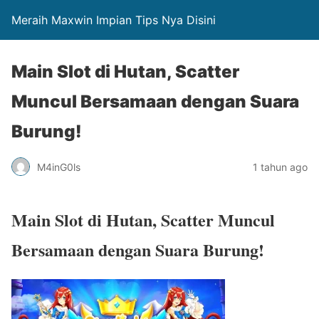
Meraih Maxwin Impian Tips Nya Disini
Main Slot di Hutan, Scatter
Muncul Bersamaan dengan Suara
Burung!
M4inG0ls
1 tahun ago
Main Slot di Hutan, Scatter Muncul
Bersamaan dengan Suara Burung!