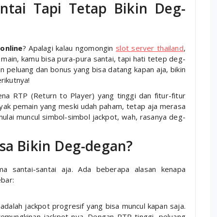
ntai Tapi Tetap Bikin Deg-
 online
? Apalagi kalau ngomongin
slot server thailand
,
main, kamu bisa pura-pura santai, tapi hati tetep deg-
 peluang dan bonus yang bisa datang kapan aja, bikin
rikutnya!
ena RTP (Return to Player) yang tinggi dan fitur-fitur
nyak pemain yang meski udah paham, tetap aja merasa
 mulai muncul simbol-simbol jackpot, wah, rasanya deg-
isa Bikin Deg-degan?
ma santai-santai aja. Ada beberapa alasan kenapa
ebar:
 adalah jackpot progresif yang bisa muncul kapan saja.
emungkinan jackpot-nya. Dengan RTP tinggi, peluang