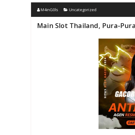
M4inG0ls
Uncategorized
Main Slot Thailand, Pura-Pur