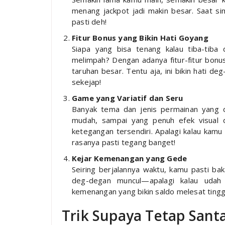
menang jackpot jadi makin besar. Saat si
pasti deh!
Fitur Bonus yang Bikin Hati Goyang
Siapa yang bisa tenang kalau tiba-tiba
melimpah? Dengan adanya fitur-fitur bonu
taruhan besar. Tentu aja, ini bikin hati d
sekejap!
Game yang Variatif dan Seru
Banyak tema dan jenis permainan yang di
mudah, sampai yang penuh efek visual 
ketegangan tersendiri. Apalagi kalau kam
rasanya pasti tegang banget!
Kejar Kemenangan yang Gede
Seiring berjalannya waktu, kamu pasti bak
deg-degan muncul—apalagi kalau udah
kemenangan yang bikin saldo melesat tingg
Trik Supaya Tetap Santa