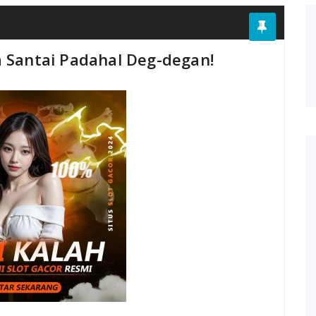
a Santai Padahal Deg-degan!