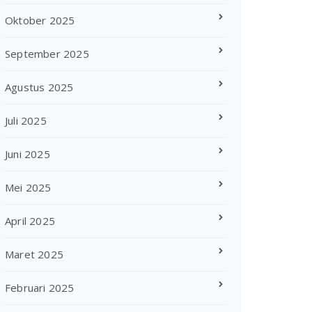
Oktober 2025
September 2025
Agustus 2025
Juli 2025
Juni 2025
Mei 2025
April 2025
Maret 2025
Februari 2025