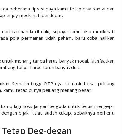
 ada beberapa tips supaya kamu tetap bisa santai dan
tap enjoy meski hati berdebar:
 dari taruhan kecil dulu, supaya kamu bisa menikmati
rasa pola permainan udah paham, baru coba naikkan
baik untuk menang tanpa harus banyak modal. Manfaatkan
kembang tanpa harus taruh banyak duit.
nkan. Semakin tinggi RTP-nya, semakin besar peluang
n, kamu tetap punya peluang menang besar!
u kamu lagi hoki. Jangan tergoda untuk terus mengejar
dengan bijak. Kalau sudah cukup, sebaiknya berhenti
i Tetap Deg-degan