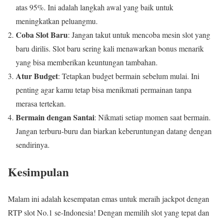
atas 95%. Ini adalah langkah awal yang baik untuk
meningkatkan peluangmu.
Coba Slot Baru
: Jangan takut untuk mencoba mesin slot yang
baru dirilis. Slot baru sering kali menawarkan bonus menarik
yang bisa memberikan keuntungan tambahan.
Atur Budget
: Tetapkan budget bermain sebelum mulai. Ini
penting agar kamu tetap bisa menikmati permainan tanpa
merasa tertekan.
Bermain dengan Santai
: Nikmati setiap momen saat bermain.
Jangan terburu-buru dan biarkan keberuntungan datang dengan
sendirinya.
Kesimpulan
Malam ini adalah kesempatan emas untuk meraih jackpot dengan
RTP slot No.1 se-Indonesia! Dengan memilih slot yang tepat dan