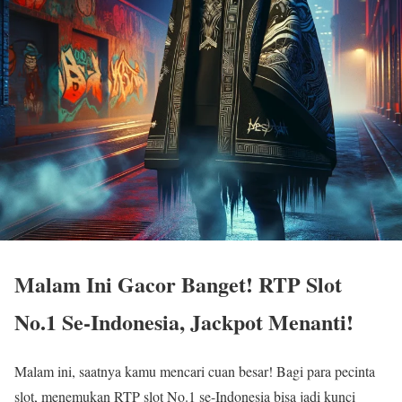
Malam Ini Gacor Banget! RTP Slot
No.1 Se-Indonesia, Jackpot Menanti!
Malam ini, saatnya kamu mencari cuan besar! Bagi para pecinta
slot, menemukan RTP slot No.1 se-Indonesia bisa jadi kunci