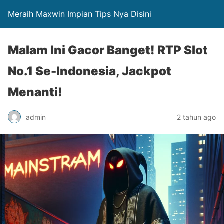
Meraih Maxwin Impian Tips Nya Disini
Malam Ini Gacor Banget! RTP Slot
No.1 Se-Indonesia, Jackpot
Menanti!
admin
2 tahun ago