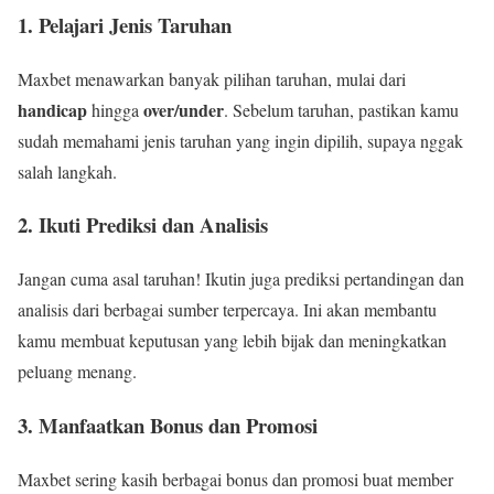
1. Pelajari Jenis Taruhan
Maxbet menawarkan banyak pilihan taruhan, mulai dari
handicap
over/under
hingga
. Sebelum taruhan, pastikan kamu
sudah memahami jenis taruhan yang ingin dipilih, supaya nggak
salah langkah.
2. Ikuti Prediksi dan Analisis
Jangan cuma asal taruhan! Ikutin juga prediksi pertandingan dan
analisis dari berbagai sumber terpercaya. Ini akan membantu
kamu membuat keputusan yang lebih bijak dan meningkatkan
peluang menang.
3. Manfaatkan Bonus dan Promosi
Maxbet sering kasih berbagai bonus dan promosi buat member