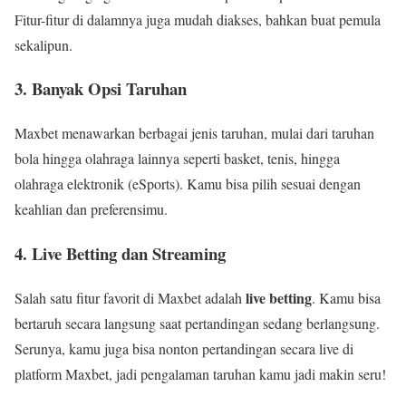
Fitur-fitur di dalamnya juga mudah diakses, bahkan buat pemula
sekalipun.
3. Banyak Opsi Taruhan
Maxbet menawarkan berbagai jenis taruhan, mulai dari taruhan
bola hingga olahraga lainnya seperti basket, tenis, hingga
olahraga elektronik (eSports). Kamu bisa pilih sesuai dengan
keahlian dan preferensimu.
4. Live Betting dan Streaming
live betting
Salah satu fitur favorit di Maxbet adalah
. Kamu bisa
bertaruh secara langsung saat pertandingan sedang berlangsung.
Serunya, kamu juga bisa nonton pertandingan secara live di
platform Maxbet, jadi pengalaman taruhan kamu jadi makin seru!