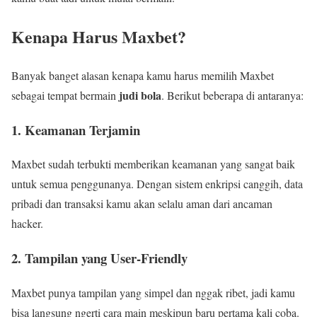
Kenapa Harus Maxbet?
Banyak banget alasan kenapa kamu harus memilih Maxbet
judi bola
sebagai tempat bermain
. Berikut beberapa di antaranya:
1. Keamanan Terjamin
Maxbet sudah terbukti memberikan keamanan yang sangat baik
untuk semua penggunanya. Dengan sistem enkripsi canggih, data
pribadi dan transaksi kamu akan selalu aman dari ancaman
hacker.
2. Tampilan yang User-Friendly
Maxbet punya tampilan yang simpel dan nggak ribet, jadi kamu
bisa langsung ngerti cara main meskipun baru pertama kali coba.