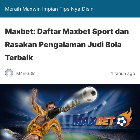
Meraih Maxwin Impian Tips Nya Disini
Maxbet: Daftar Maxbet Sport dan
Rasakan Pengalaman Judi Bola
Terbaik
M4inG0ls
1 tahun ago