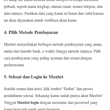
pribadi, seperti nama lengkap, alamat email, nomor telepon, dan
data lainnya. Pastikan data yang kamu isi benar dan valid karena
ini akan digunakan untuk verifikasi akun kamu.
4. Pilih Metode Pembayaran
Maxbet menyediakan berbagai metode pembayaran yang aman,
mulai dari transfer bank, e-wallet, hingga metode lainnya. Pilih
cara pembayaran yang paling nyaman dan sesuai dengan
preferensimu.
5. Selesai dan Login ke Maxbet
Setelah semua data terisi, klik tombol “Daftar” dan proses
pendaftaran selesai. Sekarang kamu sudah punya akun Maxbet!
Maxbet login
Tinggal
dengan username dan password yang
kamu buat tadi untuk mulai bermain.