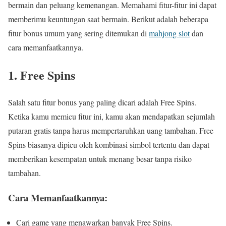
bermain dan peluang kemenangan. Memahami fitur-fitur ini dapat
memberimu keuntungan saat bermain. Berikut adalah beberapa
fitur bonus umum yang sering ditemukan di
mahjong slot
dan
cara memanfaatkannya.
1.
Free Spins
Salah satu fitur bonus yang paling dicari adalah Free Spins.
Ketika kamu memicu fitur ini, kamu akan mendapatkan sejumlah
putaran gratis tanpa harus mempertaruhkan uang tambahan. Free
Spins biasanya dipicu oleh kombinasi simbol tertentu dan dapat
memberikan kesempatan untuk menang besar tanpa risiko
tambahan.
Cara Memanfaatkannya:
Cari game yang menawarkan banyak Free Spins.