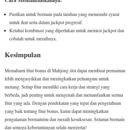
Pastikan untuk bermain pada taruhan yang memenuhi syarat
untuk ikut serta dalam jackpot progresif.
Ketahui kombinasi yang diperlukan untuk memicu jackpot dan
cobalah untuk meraihnya.
Kesimpulan
Memahami fitur bonus di Mahjong slot dapat membuat permainan
lebih mengasyikkan dan meningkatkan peluangmu untuk
menang. Setiap fitur memiliki cara kerja dan strategi yang
berbeda, jadi penting untuk mengenali dan memanfaatkan semua
fitur yang ada. Dengan pendekatan yang tepat dan pengetahuan
yang baik tentang fitur bonus, kamu dapat meningkatkan
pengalaman bermainmu dan meraih kesuksesan. Selamat bermain
dan semoga keberuntungan selalu menyertai!