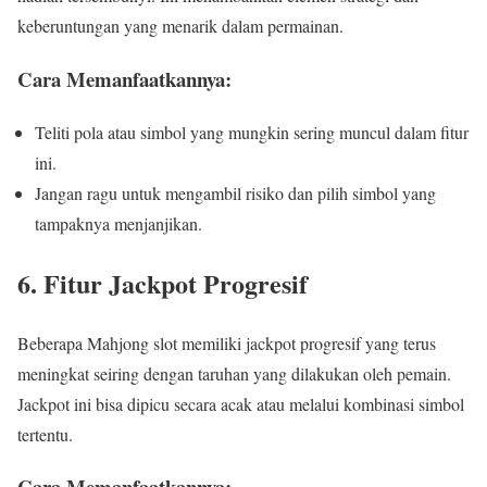
keberuntungan yang menarik dalam permainan.
Cara Memanfaatkannya:
Teliti pola atau simbol yang mungkin sering muncul dalam fitur
ini.
Jangan ragu untuk mengambil risiko dan pilih simbol yang
tampaknya menjanjikan.
6.
Fitur Jackpot Progresif
Beberapa Mahjong slot memiliki jackpot progresif yang terus
meningkat seiring dengan taruhan yang dilakukan oleh pemain.
Jackpot ini bisa dipicu secara acak atau melalui kombinasi simbol
tertentu.
Cara Memanfaatkannya: