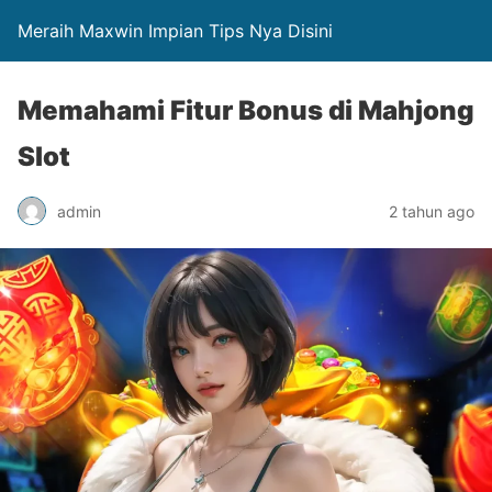
Meraih Maxwin Impian Tips Nya Disini
Memahami Fitur Bonus di Mahjong
Slot
admin
2 tahun ago