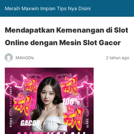
Meraih Maxwin Impian Tips Nya Disini
Mendapatkan Kemenangan di Slot
Online dengan Mesin Slot Gacor
M4inG0ls
2 tahun ago