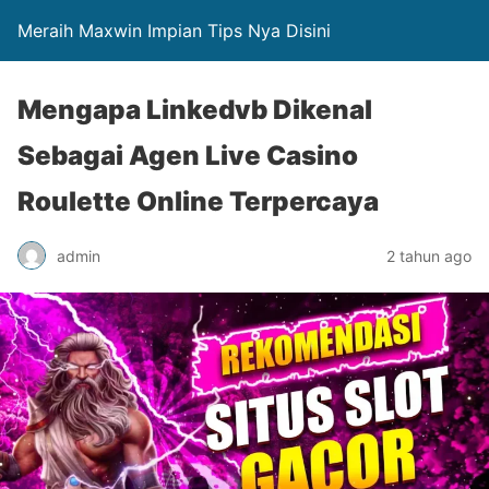
Meraih Maxwin Impian Tips Nya Disini
Mengapa Linkedvb Dikenal
Sebagai Agen Live Casino
Roulette Online Terpercaya
admin
2 tahun ago