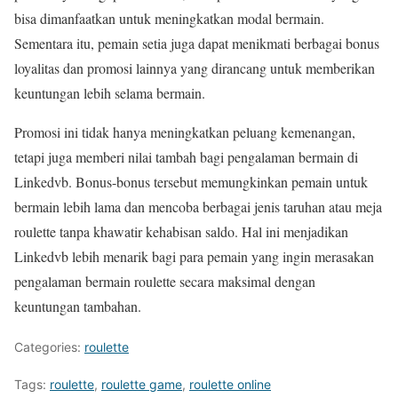
bisa dimanfaatkan untuk meningkatkan modal bermain.
Sementara itu, pemain setia juga dapat menikmati berbagai bonus
loyalitas dan promosi lainnya yang dirancang untuk memberikan
keuntungan lebih selama bermain.
Promosi ini tidak hanya meningkatkan peluang kemenangan,
tetapi juga memberi nilai tambah bagi pengalaman bermain di
Linkedvb. Bonus-bonus tersebut memungkinkan pemain untuk
bermain lebih lama dan mencoba berbagai jenis taruhan atau meja
roulette tanpa khawatir kehabisan saldo. Hal ini menjadikan
Linkedvb lebih menarik bagi para pemain yang ingin merasakan
pengalaman bermain roulette secara maksimal dengan
keuntungan tambahan.
Categories:
roulette
Tags:
roulette
,
roulette game
,
roulette online