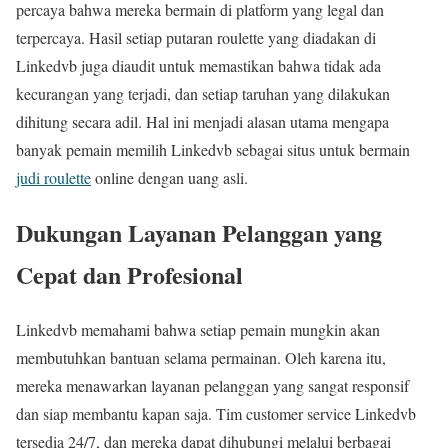
percaya bahwa mereka bermain di platform yang legal dan
terpercaya. Hasil setiap putaran roulette yang diadakan di
Linkedvb juga diaudit untuk memastikan bahwa tidak ada
kecurangan yang terjadi, dan setiap taruhan yang dilakukan
dihitung secara adil. Hal ini menjadi alasan utama mengapa
banyak pemain memilih Linkedvb sebagai situs untuk bermain
judi roulette
online dengan uang asli.
Dukungan Layanan Pelanggan yang
Cepat dan Profesional
Linkedvb memahami bahwa setiap pemain mungkin akan
membutuhkan bantuan selama permainan. Oleh karena itu,
mereka menawarkan layanan pelanggan yang sangat responsif
dan siap membantu kapan saja. Tim customer service Linkedvb
tersedia 24/7, dan mereka dapat dihubungi melalui berbagai