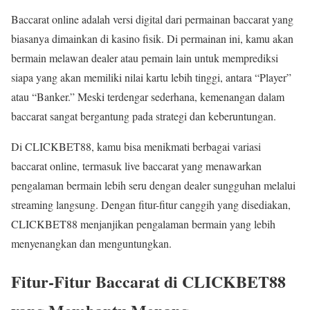
Baccarat online adalah versi digital dari permainan baccarat yang
biasanya dimainkan di kasino fisik. Di permainan ini, kamu akan
bermain melawan dealer atau pemain lain untuk memprediksi
siapa yang akan memiliki nilai kartu lebih tinggi, antara “Player”
atau “Banker.” Meski terdengar sederhana, kemenangan dalam
baccarat sangat bergantung pada strategi dan keberuntungan.
Di CLICKBET88, kamu bisa menikmati berbagai variasi
baccarat online, termasuk live baccarat yang menawarkan
pengalaman bermain lebih seru dengan dealer sungguhan melalui
streaming langsung. Dengan fitur-fitur canggih yang disediakan,
CLICKBET88 menjanjikan pengalaman bermain yang lebih
menyenangkan dan menguntungkan.
Fitur-Fitur Baccarat di CLICKBET88