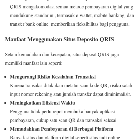
QRIS mengakomodasi semua metode pembayaran digital yang
mendukung standar ini, termasuk e-wallet, mobile banking, dan
transfer bank online, memberikan fleksibilitas bagi pengguna.
Manfaat Menggunakan Situs Deposito QRIS
Selain kemudahan dan kecepatan, situs deposit QRIS juga
memiliki manfaat lain seperti:
Mengurangi Risiko Kesalahan Transaksi
Karena transaksi dilakukan melalui scan kode QR, risiko salah
input nomor rekening atau jumlah transfer dapat diminimalisir.
Meningkatkan Efisiensi Waktu
Pengguna tidak perlu repot membuka banyak aplikasi
pembayaran, cukup satu scan QR dan transaksi selesai.
Memudahkan Pembayaran di Berbagai Platform
Banyak situs dan platform digital seperti situs judi online,