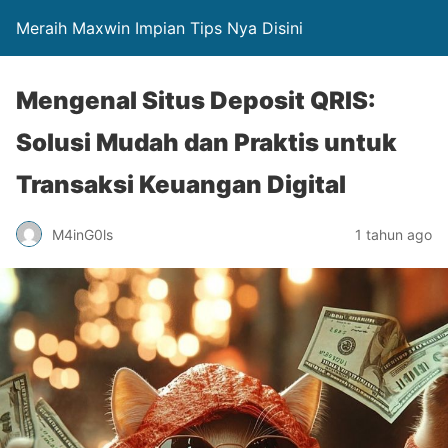
Meraih Maxwin Impian Tips Nya Disini
Mengenal Situs Deposit QRIS:
Solusi Mudah dan Praktis untuk
Transaksi Keuangan Digital
M4inG0ls
1 tahun ago