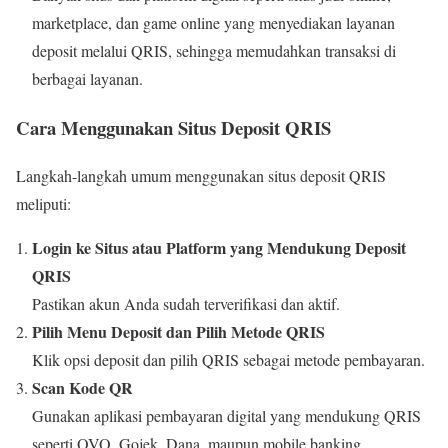
marketplace, dan game online yang menyediakan layanan
deposit melalui QRIS, sehingga memudahkan transaksi di
berbagai layanan.
Cara Menggunakan Situs Deposit QRIS
Langkah-langkah umum menggunakan situs deposit QRIS
meliputi:
Login ke Situs atau Platform yang Mendukung Deposit
QRIS
Pastikan akun Anda sudah terverifikasi dan aktif.
Pilih Menu Deposit dan Pilih Metode QRIS
Klik opsi deposit dan pilih QRIS sebagai metode pembayaran.
Scan Kode QR
Gunakan aplikasi pembayaran digital yang mendukung QRIS
seperti OVO, Gojek, Dana, maupun mobile banking.