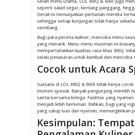
Selain menu utama, LOL BBQ & BAR juga meng
seperti salad segar, kentang panggang, hing
Detail ini menunjukkan perhatian mereka ter
sehingga setiap kunjungan tidak hanya sekada
seimbang.
Bagi para pecinta kuliner, mencoba menu seas
yang menarik. Menu-menu musiman ini biasany
mempertahankan kualitas rasa khas BBQ. Inila
selalu penasaran untuk kembali dan mencoba 
Cocok untuk Acara S
Suasana di LOL BBQ & BAR tidak hanya cocok 
momen spesial. Banyak pengunjung memilih tem
santai bersama kolega. Fasilitas yang nyama
menjadi lebih berkesan. Bahkan, bagi yang ing
yang cukup luas dan nyaman, memungkinkan p
Kesimpulan: Tempat
Pengalaman Kuliner