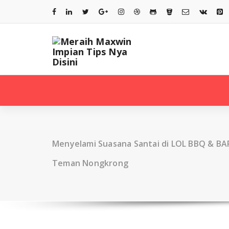
Skip
to
content
ontact Sales
Contact Sales
32 00 322
332 00 322
Menyelami Suasana Santai di LOL BBQ & BA
Teman Nongkrong