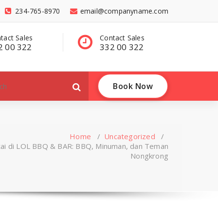
234-765-8970
email@companyname.com
Contact Sales
Have a questions?
332 00 322
contact@dummy
.com
Book Now
Home
/
Uncategorized
/
tai di LOL BBQ & BAR: BBQ, Minuman, dan Teman
Nongkrong