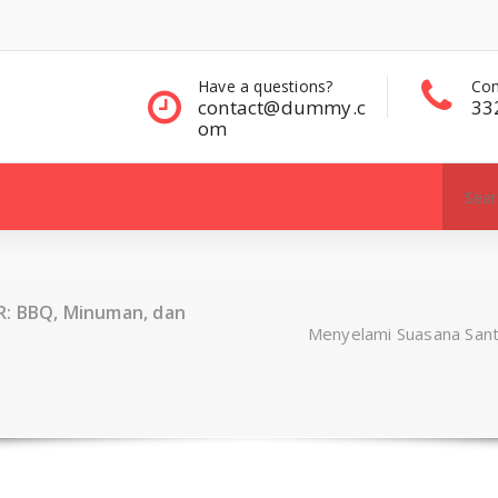
Have a questions?
Contact Sales
contact@dummy.c
332 00 322
om
Search
for:
R: BBQ, Minuman, dan
Menyelami Suasana San