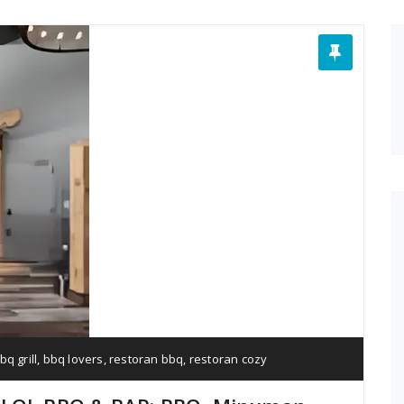
bq grill
,
bbq lovers
,
restoran bbq
,
restoran cozy