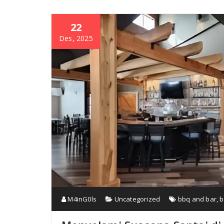
22
Des, 2025
M4inG0ls
Uncategorized
bbq and bar
,
b