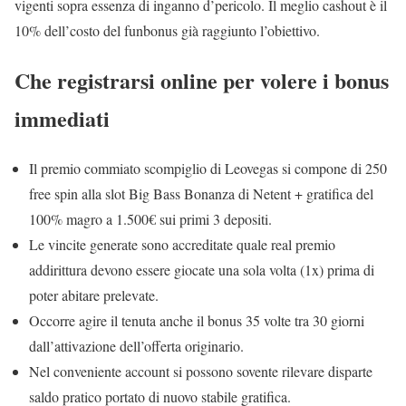
vigenti sopra essenza di inganno d’pericolo. Il meglio cashout è il
10% dell’costo del funbonus già raggiunto l’obiettivo.
Che registrarsi online per volere i bonus
immediati
Il premio commiato scompiglio di Leovegas si compone di 250
free spin alla slot Big Bass Bonanza di Netent + gratifica del
100% magro a 1.500€ sui primi 3 depositi.
Le vincite generate sono accreditate quale real premio
addirittura devono essere giocate una sola volta (1x) prima di
poter abitare prelevate.
Occorre agire il tenuta anche il bonus 35 volte tra 30 giorni
dall’attivazione dell’offerta originario.
Nel conveniente account si possono sovente rilevare disparte
saldo pratico portato di nuovo stabile gratifica.