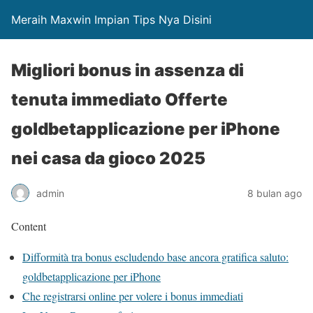
Meraih Maxwin Impian Tips Nya Disini
Migliori bonus in assenza di
tenuta immediato Offerte
goldbetapplicazione per iPhone
nei casa da gioco 2025
admin
8 bulan ago
Content
Difformità tra bonus escludendo base ancora gratifica saluto:
goldbetapplicazione per iPhone
Che registrarsi online per volere i bonus immediati