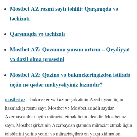
Mostbet AZ rəsmi saytı təhlili: Qarşınıqda və
təchizatı
Qarşınıqda və təchizatı
Mostbet AZ: Qazanma şansını artırın – Qeydiyyat
və daxil olma prosesini
Mostbet AZ: Qazino və bukmekeringizdən istifadə
üçün nə qədər maliyyəliyiniz lazımdır?
mostbet az
– bukmeker və kazino şirkətinin Azerbaycan üçün
hazırladığı rəsmi sayt. Mostbet və Mostbet.az adlı saytlar,
Azerbaycanlılar üçün müraciət etmək üçün idealdir. Mostbet.az
saytı, Mostbet şirkətinin Azerbaycan ştatında müraciət etmək üçün
tələblərini yerinə yetirir və müraciətçilərə ən yaxşı xidmətləri