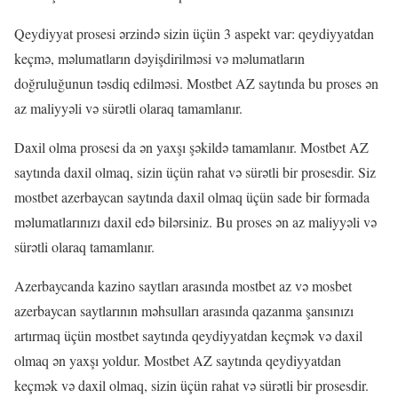
Qeydiyyat prosesi ərzində sizin üçün 3 aspekt var: qeydiyyatdan
keçmə, məlumatların dəyişdirilməsi və məlumatların
doğruluğunun təsdiq edilməsi. Mostbet AZ saytında bu proses ən
az maliyyəli və sürətli olaraq tamamlanır.
Daxil olma prosesi da ən yaxşı şəkildə tamamlanır. Mostbet AZ
saytında daxil olmaq, sizin üçün rahat və sürətli bir prosesdir. Siz
mostbet azerbaycan saytında daxil olmaq üçün sade bir formada
məlumatlarınızı daxil edə bilərsiniz. Bu proses ən az maliyyəli və
sürətli olaraq tamamlanır.
Azerbaycanda kazino saytları arasında mostbet az və mosbet
azerbaycan saytlarının məhsulları arasında qazanma şansınızı
artırmaq üçün mostbet saytında qeydiyyatdan keçmək və daxil
olmaq ən yaxşı yoldur. Mostbet AZ saytında qeydiyyatdan
keçmək və daxil olmaq, sizin üçün rahat və sürətli bir prosesdir.