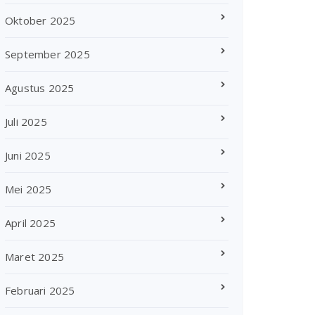
Oktober 2025
September 2025
Agustus 2025
Juli 2025
Juni 2025
Mei 2025
April 2025
Maret 2025
Februari 2025