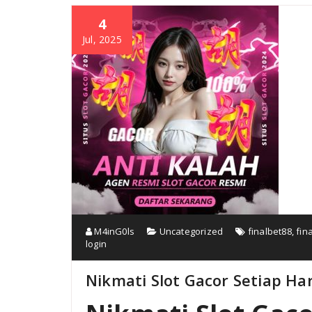
4
Jul, 2025
M4inG0ls
Uncategorized
finalbet88
,
fin
login
Nikmati Slot Gacor Setiap Har