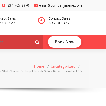
234-765-8970
email@companyname.com
tact Sales
Have a questions?
C
2 00 322
contact@dummy
3
.com
Book Now
Home
/
Uncategorized
/
i Slot Gacor Setiap Hari di Situs Resmi Finalbet88