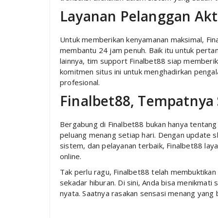
Layanan Pelanggan Akti
Untuk memberikan kenyamanan maksimal, Fina
membantu 24 jam penuh. Baik itu untuk pertan
lainnya, tim support Finalbet88 siap memberik
komitmen situs ini untuk menghadirkan pengal
profesional.
Finalbet88, Tempatnya 
Bergabung di Finalbet88 bukan hanya tentang
peluang menang setiap hari. Dengan update s
sistem, dan pelayanan terbaik, Finalbet88 lay
online.
Tak perlu ragu, Finalbet88 telah membuktikan 
sekadar hiburan. Di sini, Anda bisa menikmati
nyata. Saatnya rasakan sensasi menang yang be