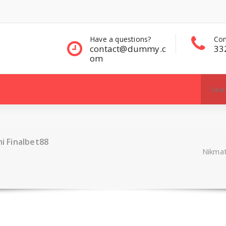
questions?
Contact Sales
Con
ct@dummy.c
332 00 322
33
Search
for:
mi Finalbet88
Nikmat