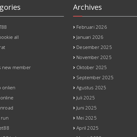
gories
Archives
T88
Februari 2026
ookie all
Januari 2026
rat
Desember 2025
November 2025
s new member
Oktober 2025
September 2025
o onlien
Agustus 2025
online
Juli 2025
enroad
Juni 2025
 run
Mei 2025
bet88
April 2025