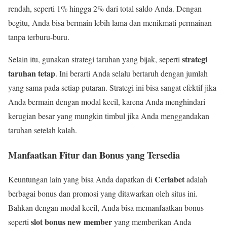
rendah, seperti 1% hingga 2% dari total saldo Anda. Dengan
begitu, Anda bisa bermain lebih lama dan menikmati permainan
tanpa terburu-buru.
strategi
Selain itu, gunakan strategi taruhan yang bijak, seperti
taruhan tetap
. Ini berarti Anda selalu bertaruh dengan jumlah
yang sama pada setiap putaran. Strategi ini bisa sangat efektif jika
Anda bermain dengan modal kecil, karena Anda menghindari
kerugian besar yang mungkin timbul jika Anda menggandakan
taruhan setelah kalah.
Manfaatkan Fitur dan Bonus yang Tersedia
Ceriabet
Keuntungan lain yang bisa Anda dapatkan di
adalah
berbagai bonus dan promosi yang ditawarkan oleh situs ini.
Bahkan dengan modal kecil, Anda bisa memanfaatkan bonus
slot bonus new member
seperti
yang memberikan Anda