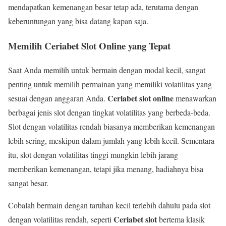
mendapatkan kemenangan besar tetap ada, terutama dengan
keberuntungan yang bisa datang kapan saja.
Memilih
Ceriabet Slot Online
yang Tepat
Saat Anda memilih untuk bermain dengan modal kecil, sangat
penting untuk memilih permainan yang memiliki volatilitas yang
Ceriabet slot online
sesuai dengan anggaran Anda.
menawarkan
berbagai jenis slot dengan tingkat volatilitas yang berbeda-beda.
Slot dengan volatilitas rendah biasanya memberikan kemenangan
lebih sering, meskipun dalam jumlah yang lebih kecil. Sementara
itu, slot dengan volatilitas tinggi mungkin lebih jarang
memberikan kemenangan, tetapi jika menang, hadiahnya bisa
sangat besar.
Cobalah bermain dengan taruhan kecil terlebih dahulu pada slot
Ceriabet slot
dengan volatilitas rendah, seperti
bertema klasik